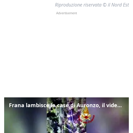
Riproduzione riservata © il Nord Est
Frana lambisce le case di Auronzo, il video dall'elicottero dei vigili del fuoco