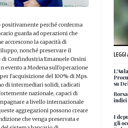
o positivamente perché conferma
ancario guarda ad operazioni che
ne accrescono la capacità di
iluppo, nonché preservare il
LEGGI
nte di Confindustria Emanuele Orsini
 un evento a Modena sull'operazione
L'Aul
 per l'acquisizione del 100% di Mps.
Procur
su De
o di intermediari solidi, radicati
 fortemente nazionale, capaci di
Borsa
indici
mpagnare a livello internazionale
, queste aggregazioni possono creare
I depu
ondizione che venga preservata e
gli oc
 del sistema bancario di