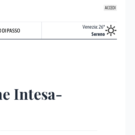
ACCEDI
Udine
:
24.7
°
Venezia
:
26
°
 DI PASSO
Sereno
Sereno
ne Intesa-