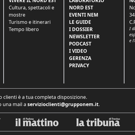
VIVERE IL NORD EST
LABORATORIO
No
Cultura, spettacoli e
NORD EST
No
mostre
EVENTI NEM
34
Turismo e itinerari
LE GUIDE
C.
I d
Tempo libero
I DOSSIER
es
NEWSLETTER
e l
PODCAST
I VIDEO
GERENZA
PRIVACY
o clienti è a tua completa disposizione.
 una mail a
servizioclienti@grupponem.it
.