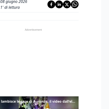
08 giugno 2026
1
' di lettura
Frana lambisce le case di Auronzo, il video dall'elicottero dei vigili del fuoco