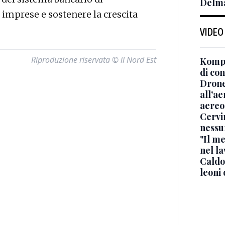
Delma
imprese e sostenere la crescita
VIDEO
Riproduzione riservata © il Nord Est
Kompa
di co
Drone
all'ae
aereo
Cervi
nessu
"Il me
nel l
Caldo
leoni