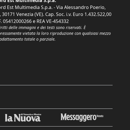
rd Est Multimedia S.p.a.
rd Est Multimedia S.p.a. - Via Alessandro Poerio,
, 30171 Venezia (VE). Cap. Soc. i.v. Euro 1.432.522,00
F. 05412000266 e REA VE-454332
iritti delle immagini e dei testi sono riservati. È
pressamente vietata la loro riproduzione con qualsiasi mezzo
'adattamento totale o parziale.