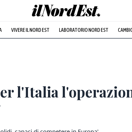
A
VIVERE IL NORD EST
LABORATORIO NORD EST
CAMBIO
er l'Italia l'operazio
'
olidi, capaci di competere in Europa'