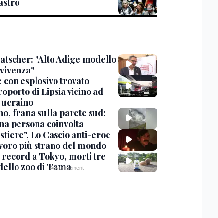
stro
tscher: "Alto Adige modello
nvivenza"
 con esplosivo trovato
roporto di Lipsia vicino ad
 ucraino
no, frana sulla parete sud:
na persona coinvolta
stiere", Lo Cascio anti-eroe
avoro più strano del mondo
 record a Tokyo, morti tre
 dello zoo di Tama