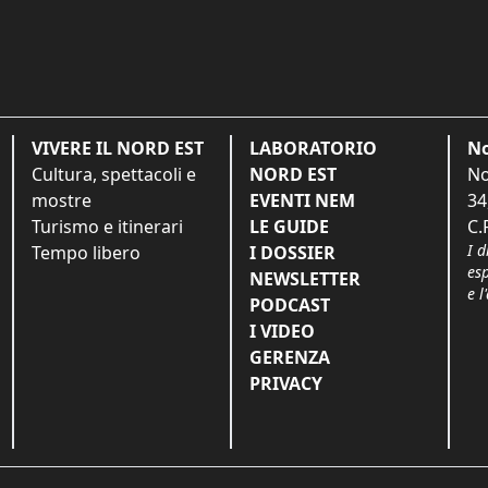
VIVERE IL NORD EST
LABORATORIO
No
Cultura, spettacoli e
NORD EST
No
mostre
EVENTI NEM
34
Turismo e itinerari
LE GUIDE
C.
I d
Tempo libero
I DOSSIER
es
NEWSLETTER
e l
PODCAST
I VIDEO
GERENZA
PRIVACY