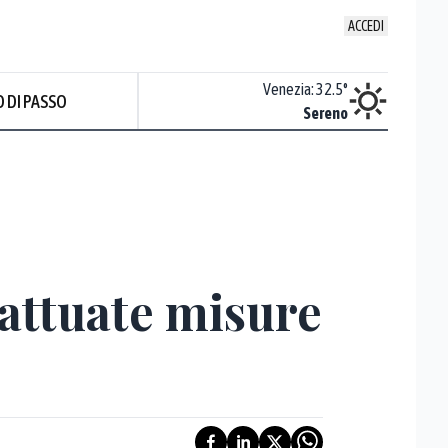
ACCEDI
Udine
:
32.9
°
Venezia
:
32.5
°
 DI PASSO
ente soleggiato
Sereno
Prev
 attuate misure