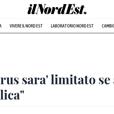
A
VIVERE IL NORD EST
LABORATORIO NORD EST
CAMBIO
Prevalentem
us sara' limitato se
lica"