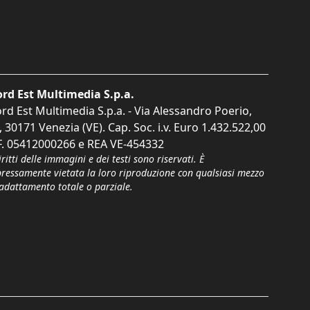
rd Est Multimedia S.p.a.
rd Est Multimedia S.p.a. - Via Alessandro Poerio,
, 30171 Venezia (VE). Cap. Soc. i.v. Euro 1.432.522,00
F. 05412000266 e REA VE-454332
iritti delle immagini e dei testi sono riservati. È
pressamente vietata la loro riproduzione con qualsiasi mezzo
'adattamento totale o parziale.