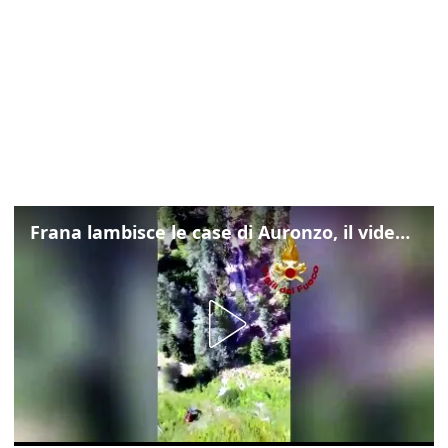
Frana lambisce le case di Auronzo, il video dall'elicottero dei vigili del fuoco