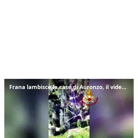
Frana lambisce le case di Auronzo, il video dall'elicottero dei vigili del fuoco