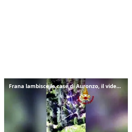
Frana lambisce le case di Auronzo, il video dall'elicottero dei vigili del fuoco