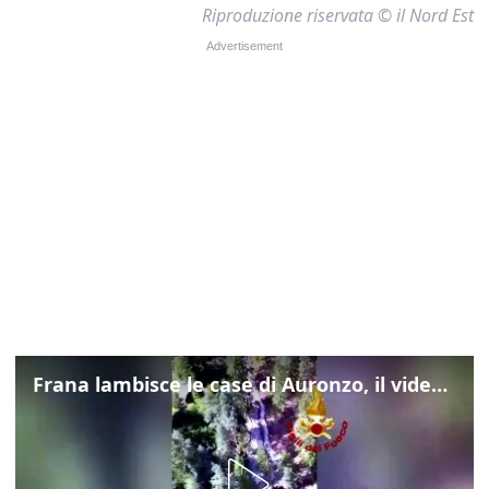
Riproduzione riservata © il Nord Est
Frana lambisce le case di Auronzo, il video dall'elicottero dei vigili del fuoco