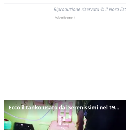
Riproduzione riservata © il Nord Est
Ecco il tanko usato dai Serenissimi nel 1997 per il blitz a San Marco