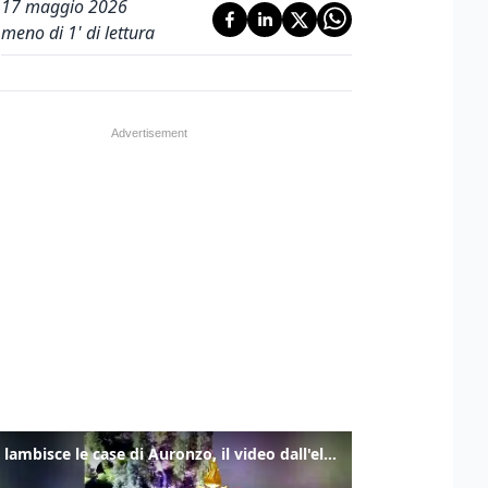
17 maggio 2026
meno di 1' di lettura
Frana lambisce le case di Auronzo, il video dall'elicottero dei vigili del fuoco