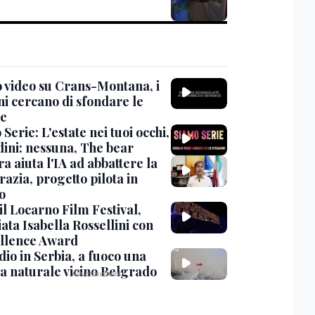
 video su Crans-Montana, i
ni cercano di sfondare le
te
Serie: L'estate nei tuoi occhi,
dini: nessuna, The bear
ra aiuta l'IA ad abbattere la
azia, progetto pilota in
o
 il Locarno Film Festival,
ata Isabella Rossellini con
ellence Award
io in Serbia, a fuoco una
va naturale vicino Belgrado