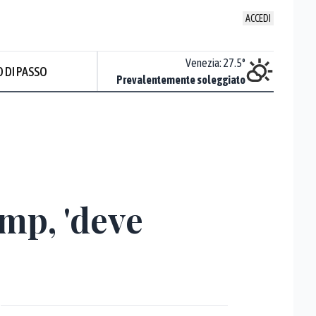
ACCEDI
Udine
:
28.2
°
Venezia
:
27.5
°
 DI PASSO
ente soleggiato
Prevalentemente soleggiato
mp, 'deve