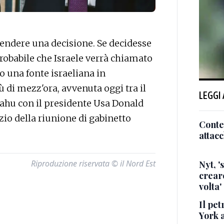
endere una decisione. Se decidesse
 probabile che Israele verrà chiamato
do una fonte israeliana in
ù di mezz'ora, avvenuta oggi tra il
LEGGI
ahu con il presidente Usa Donald
zio della riunione di gabinetto
Conte,
attacc
Riproduzione riservata © il Nord Est
Nyt, '
creare
volta'
Il pet
York a