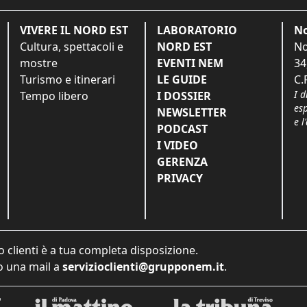
VIVERE IL NORD EST
LABORATORIO
No
Cultura, spettacoli e
NORD EST
No
mostre
EVENTI NEM
34
Turismo e itinerari
LE GUIDE
C.
I d
Tempo libero
I DOSSIER
es
NEWSLETTER
e l
PODCAST
I VIDEO
GERENZA
PRIVACY
o clienti è a tua completa disposizione.
 una mail a
servizioclienti@grupponem.it
.