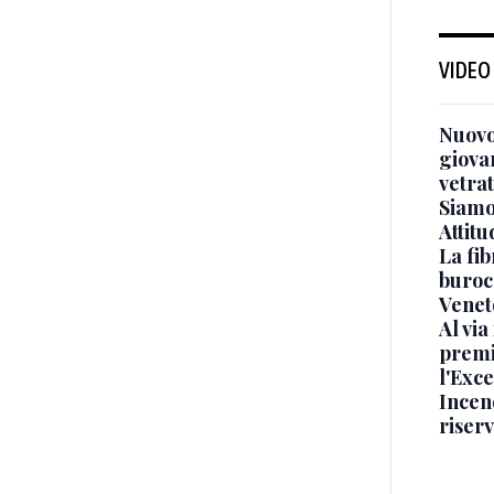
VIDEO
Nuovo
giova
vetra
Siamo 
Attitu
La fib
burocr
Venet
Al via
premi
l'Exc
Incend
riser