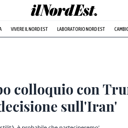
A
VIVERE IL NORD EST
LABORATORIO NORD EST
CAMBIO
Prevalentem
o colloquio con Tru
ecisione sull'Iran'
ostilità, è probabile che parteciperemo'