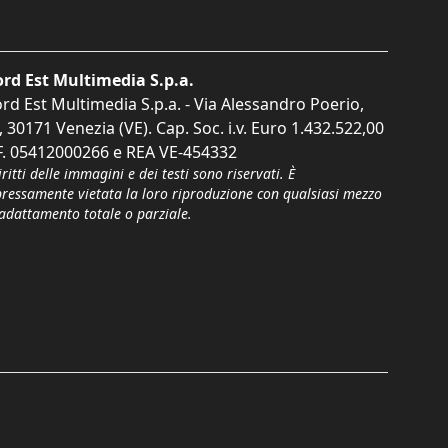
rd Est Multimedia S.p.a.
rd Est Multimedia S.p.a. - Via Alessandro Poerio,
, 30171 Venezia (VE). Cap. Soc. i.v. Euro 1.432.522,00
F. 05412000266 e REA VE-454332
iritti delle immagini e dei testi sono riservati. È
pressamente vietata la loro riproduzione con qualsiasi mezzo
'adattamento totale o parziale.