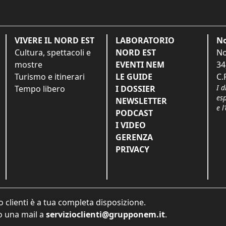
VIVERE IL NORD EST
LABORATORIO
No
Cultura, spettacoli e
NORD EST
No
mostre
EVENTI NEM
34
Turismo e itinerari
LE GUIDE
C.
I d
Tempo libero
I DOSSIER
es
NEWSLETTER
e l
PODCAST
I VIDEO
GERENZA
PRIVACY
o clienti è a tua completa disposizione.
 una mail a
servizioclienti@grupponem.it
.