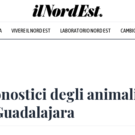
A
VIVERE IL NORD EST
LABORATORIO NORD EST
CAMBIO
nostici degli animali
Guadalajara