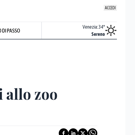
ACCEDI
Udine
:
33.4
°
Venezia
:
34
°
 DI PASSO
Nuvoloso
Sereno
 allo zoo