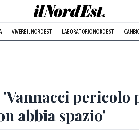
A
VIVERE IL NORD EST
LABORATORIO NORD EST
CAMBIO
 'Vannacci pericolo 
n abbia spazio'