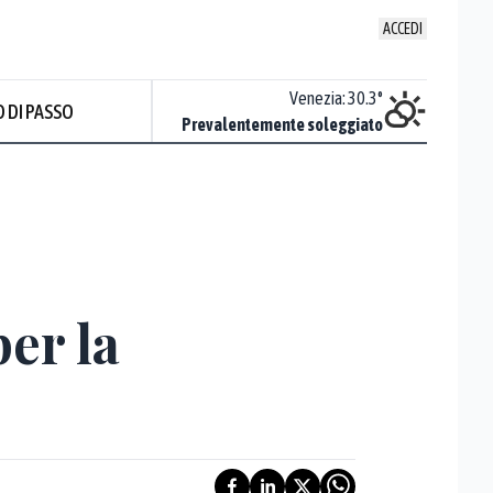
ACCEDI
Udine
:
29.2
°
Venezia
:
30.3
°
 DI PASSO
Sereno
Prevalentemente soleggiato
per la