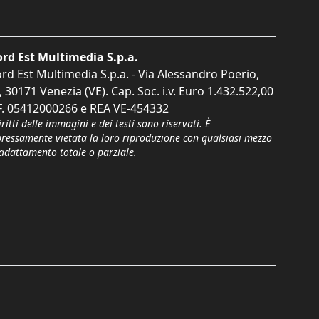
rd Est Multimedia S.p.a.
rd Est Multimedia S.p.a. - Via Alessandro Poerio,
, 30171 Venezia (VE). Cap. Soc. i.v. Euro 1.432.522,00
F. 05412000266 e REA VE-454332
iritti delle immagini e dei testi sono riservati. È
pressamente vietata la loro riproduzione con qualsiasi mezzo
'adattamento totale o parziale.