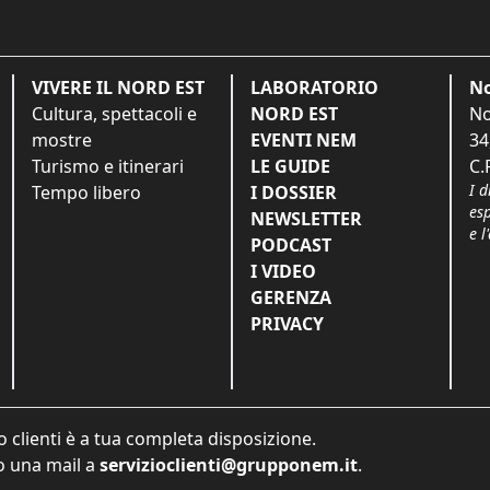
VIVERE IL NORD EST
LABORATORIO
No
Cultura, spettacoli e
NORD EST
No
mostre
EVENTI NEM
34
Turismo e itinerari
LE GUIDE
C.
I d
Tempo libero
I DOSSIER
es
NEWSLETTER
e l
PODCAST
I VIDEO
GERENZA
PRIVACY
o clienti è a tua completa disposizione.
 una mail a
servizioclienti@grupponem.it
.