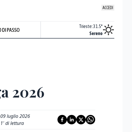
ACCEDI
Venezia
:
31.3
°
Trieste
:
31.5
°
 DI PASSO
Sereno
Sereno
Prev
ga 2026
09 luglio 2026
1
' di lettura