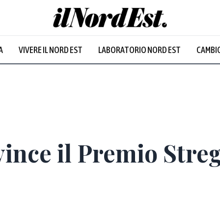
Udine
:
31.1
°
A
VIVERE IL NORD EST
LABORATORIO NORD EST
CAMBIO
Sereno
ince il Premio Stre