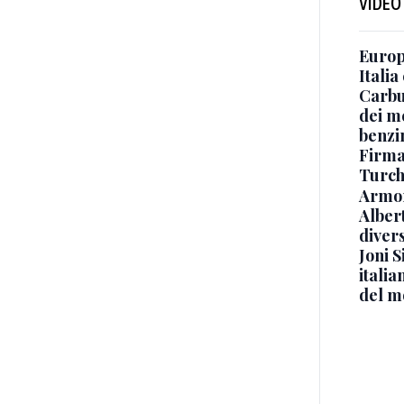
VIDEO
Europe
Italia
Carbu
dei me
benzi
Firmat
Turch
Armon
Albert
diver
Joni S
italia
del m