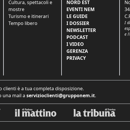
Cultura, spettacoli e
NORD EST
No
mostre
EVENTI NEM
34
Turismo e itinerari
LE GUIDE
C.
I d
Tempo libero
I DOSSIER
es
NEWSLETTER
e l
PODCAST
I VIDEO
GERENZA
PRIVACY
o clienti è a tua completa disposizione.
 una mail a
servizioclienti@grupponem.it
.