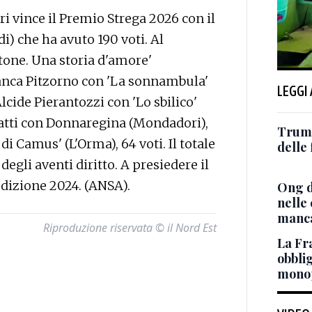
 vince il Premio Strega 2026 con il
di) che ha avuto 190 voti. Al
tone. Una storia d'amore'
 Bianca Pitzorno con 'La sonnambula'
LEGGI
lcide Pierantozzi con 'Lo sbilico'
abatti con Donnaregina (Mondadori),
Trump
di Camus' (L'Orma), 64 voti. Il totale
delle 
 degli aventi diritto. A presiedere il
edizione 2024. (ANSA).
Ong d
nelle
manca
Riproduzione riservata © il Nord Est
La Fra
obblig
monop