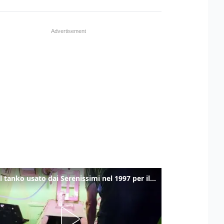
Ecco il tanko usato dai Serenissimi nel 1997 per il blitz a San Marco