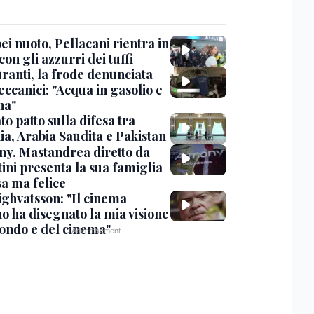
i nuoto, Pellacani rientra in
 con gli azzurri dei tuffi
ranti, la frode denunciata
ccanici: "Acqua in gasolio e
na"
o patto sulla difesa tra
ia, Arabia Saudita e Pakistan
y, Mastandrea diretto da
ini presenta la sua famiglia
sa ma felice
ighvatsson: "Il cinema
no ha disegnato la mia visione
ondo e del cinema"