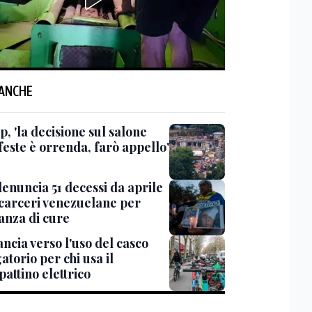
 ANCHE
, 'la decisione sul salone
feste è orrenda, farò appello'
enuncia 51 decessi da aprile
 carceri venezuelane per
nza di cure
ncia verso l'uso del casco
atorio per chi usa il
attino elettrico