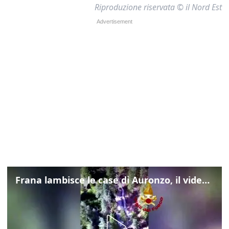
Riproduzione riservata © il Nord Est
Frana lambisce le case di Auronzo, il video dall'elicottero dei vigili del fuoco