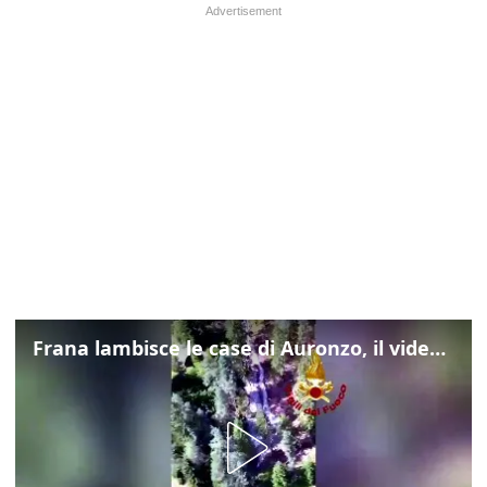
Frana lambisce le case di Auronzo, il video dall'elicottero dei vigili del fuoco