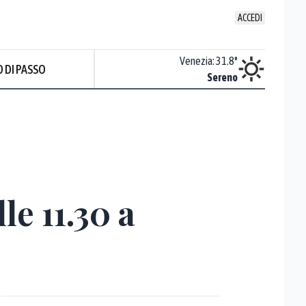
ACCEDI
Udine
:
30.4
°
Venezia
:
31.8
°
 DI PASSO
Nuvoloso
Sereno
Prev
e 11.30 a