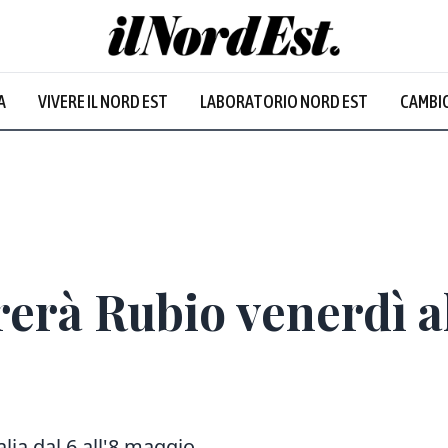
A
VIVERE IL NORD EST
LABORATORIO NORD EST
CAMBIO
erà Rubio venerdì all
alia dal 6 all'8 maggio