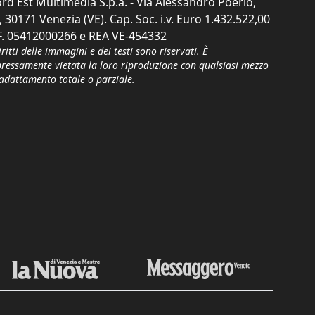
rd Est Multimedia S.p.a. - Via Alessandro Poerio,
, 30171 Venezia (VE). Cap. Soc. i.v. Euro 1.432.522,00
F. 05412000266 e REA VE-454332
iritti delle immagini e dei testi sono riservati. È
pressamente vietata la loro riproduzione con qualsiasi mezzo
'adattamento totale o parziale.