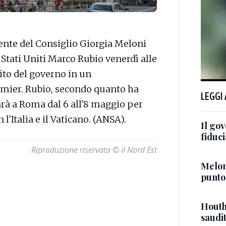
nte del Consiglio Giorgia Meloni
i Stati Uniti Marco Rubio venerdì alle
sito del governo in un
mier. Rubio, secondo quanto ha
LEGGI
arà a Roma dal 6 all'8 maggio per
l'Italia e il Vaticano. (ANSA).
Il go
fiduci
Riproduzione riservata © il Nord Est
Meloni
punto
Houth
saudi