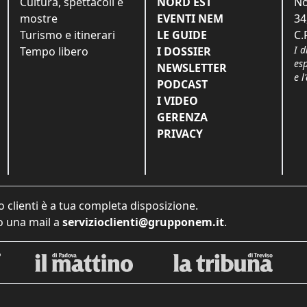
Cultura, spettacoli e
NORD EST
No
mostre
EVENTI NEM
34
Turismo e itinerari
LE GUIDE
C.
I d
Tempo libero
I DOSSIER
es
NEWSLETTER
e l
PODCAST
I VIDEO
GERENZA
PRIVACY
o clienti è a tua completa disposizione.
 una mail a
servizioclienti@grupponem.it
.