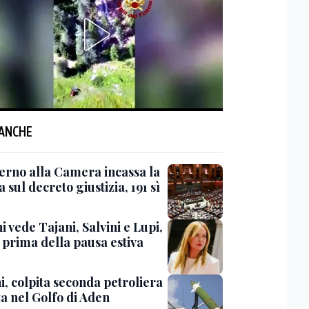
 ANCHE
verno alla Camera incassa la
a sul decreto giustizia, 191 sì
 vede Tajani, Salvini e Lupi,
 prima della pausa estiva
i, colpita seconda petroliera
ta nel Golfo di Aden