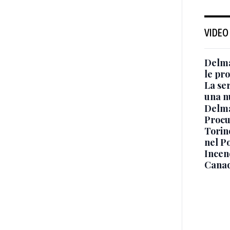
VIDEO
Delma
le pro
La ser
una n
Delma
Procur
Torino
nel P
Incend
Canad