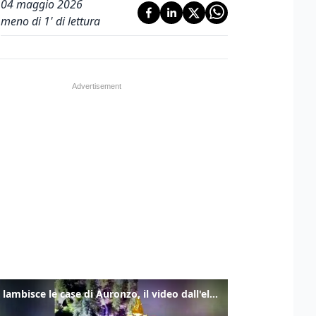
04 maggio 2026
meno di 1' di lettura
Frana lambisce le case di Auronzo, il video dall'elicottero dei vigili del fuoco