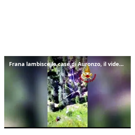
Frana lambisce le case di Auronzo, il video dall'elicottero dei vigili del fuoco