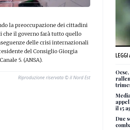
 la preoccupazione dei cittadini
i che il governo farà tutto quello
seguenze delle crisi internazionali
residente del Consiglio Giorgia
LEGGI
Canale 5. (ANSA).
Ocse, 
Riproduzione riservata © il Nord Est
ralle
trimes
Media
appel
il 15 
Due so
comba