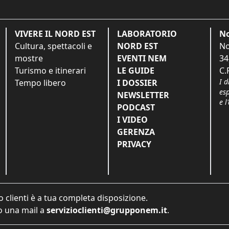
VIVERE IL NORD EST
LABORATORIO
No
Cultura, spettacoli e
NORD EST
No
mostre
EVENTI NEM
34
Turismo e itinerari
LE GUIDE
C.
I d
Tempo libero
I DOSSIER
es
NEWSLETTER
e l
PODCAST
I VIDEO
GERENZA
PRIVACY
o clienti è a tua completa disposizione.
 una mail a
servizioclienti@grupponem.it
.