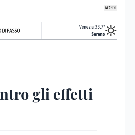
ACCEDI
Udine
:
36.2
°
Venezia
:
33.7
°
 DI PASSO
Sereno
Sereno
tro gli effetti