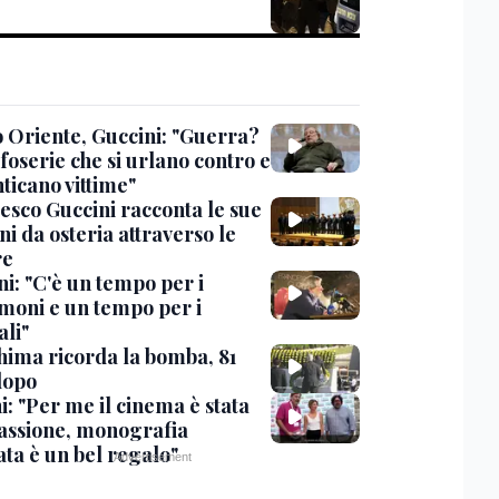
 Oriente, Guccini: "Guerra?
foserie che si urlano contro e
ticano vittime"
esco Guccini racconta le sue
i da osteria attraverso le
re
i: "C'è un tempo per i
moni e un tempo per i
ali"
hima ricorda la bomba, 81
dopo
: "Per me il cinema è stata
assione, monografia
ata è un bel regalo"