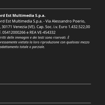
rd Est Multimedia S.p.a.
rd Est Multimedia S.p.a. - Via Alessandro Poerio,
, 30171 Venezia (VE). Cap. Soc. i.v. Euro 1.432.522,00
F. 05412000266 e REA VE-454332
iritti delle immagini e dei testi sono riservati. È
pressamente vietata la loro riproduzione con qualsiasi mezzo
'adattamento totale o parziale.