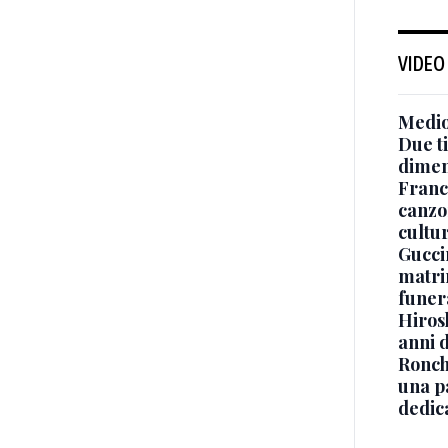
VIDEO
Medio
Due ti
dimen
Franc
canzon
cultu
Guccin
matri
funer
Hiros
anni 
Ronchi
una p
dedic