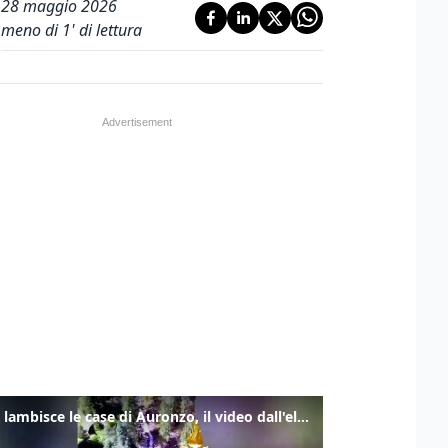
28 maggio 2026
meno di 1' di lettura
Frana lambisce le case di Auronzo, il video dall'elicottero dei vigili del fuoco