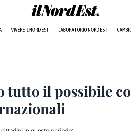
A
VIVERE IL NORD EST
LABORATORIO NORD EST
CAMBIO
tutto il possibile con
ernazionali
ittadini in questo periodo'