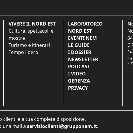
VIVERE IL NORD EST
LABORATORIO
No
Cultura, spettacoli e
NORD EST
No
mostre
EVENTI NEM
34
Turismo e itinerari
LE GUIDE
C.
I d
Tempo libero
I DOSSIER
es
NEWSLETTER
e l
PODCAST
I VIDEO
GERENZA
PRIVACY
o clienti è a tua completa disposizione.
 una mail a
servizioclienti@grupponem.it
.