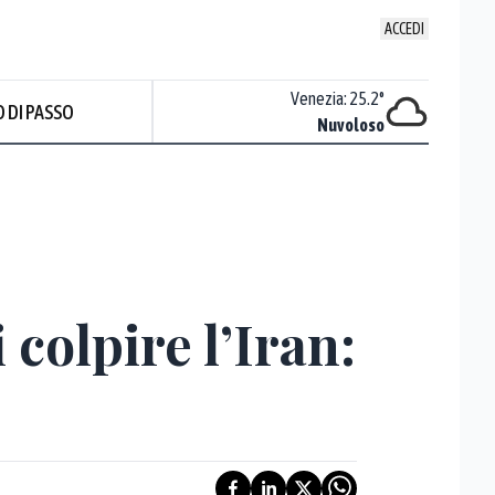
ACCEDI
Udine
:
22.8
°
Venezia
:
25.2
°
 DI PASSO
Nuvoloso
Nuvoloso
colpire l’Iran: