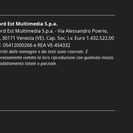
rd Est Multimedia S.p.a.
rd Est Multimedia S.p.a. - Via Alessandro Poerio,
, 30171 Venezia (VE). Cap. Soc. i.v. Euro 1.432.522,00
F. 05412000266 e REA VE-454332
iritti delle immagini e dei testi sono riservati. È
pressamente vietata la loro riproduzione con qualsiasi mezzo
'adattamento totale o parziale.