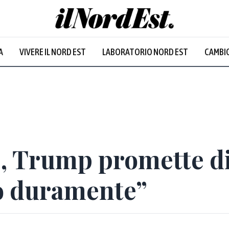
A
VIVERE IL NORD EST
LABORATORIO NORD EST
CAMBIO
 Trump promette di 
o duramente”