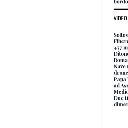
bordo
VIDEO
Sottos
Fiberc
477 mi
Diton
Roma
Nave 
drone
Papa 
ad Ass
Medio
Due ti
dimen