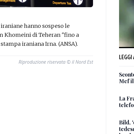
 iraniane hanno sospeso le
am Khomeini di Teheran "fino a
i stampa iraniana Irna. (ANSA).
LEGGI
Riproduzione riservata © il Nord Est
Sconto
Mef i
La Fr
telef
Bild, 
tedes