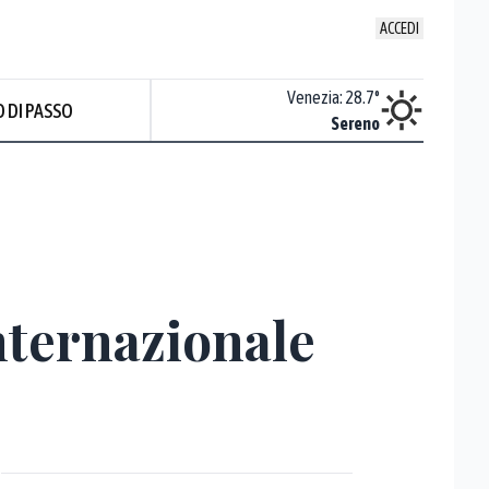
ACCEDI
Udine
:
28.2
°
Venezia
:
28.7
°
 DI PASSO
Nuvoloso
Sereno
internazionale