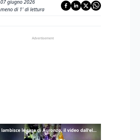
07 giugno 2026
meno di 1' di lettura
Frana lambisce le case di Auronzo, il video dall'elicottero dei vigili del fuoco