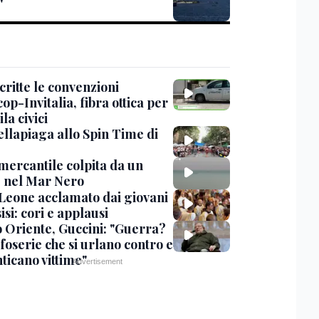
'
critte le convenzioni
op-Invitalia, fibra ottica per
la civici
ellapiaga allo Spin Time di
mercantile colpita da un
 nel Mar Nero
Leone acclamato dai giovani
isi: cori e applausi
 Oriente, Guccini: "Guerra?
foserie che si urlano contro e
ticano vittime"