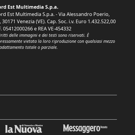
rd Est Multimedia S.p.a.
rd Est Multimedia S.p.a. - Via Alessandro Poerio,
, 30171 Venezia (VE). Cap. Soc. i.v. Euro 1.432.522,00
F. 05412000266 e REA VE-454332
iritti delle immagini e dei testi sono riservati. È
pressamente vietata la loro riproduzione con qualsiasi mezzo
'adattamento totale o parziale.