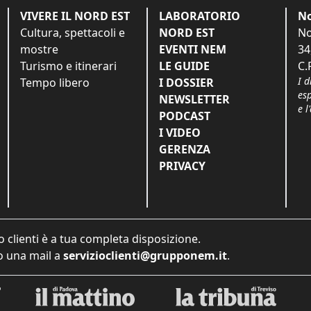
VIVERE IL NORD EST
LABORATORIO
No
Cultura, spettacoli e
NORD EST
No
mostre
EVENTI NEM
34
Turismo e itinerari
LE GUIDE
C.
I d
Tempo libero
I DOSSIER
es
NEWSLETTER
e l
PODCAST
I VIDEO
GERENZA
PRIVACY
o clienti è a tua completa disposizione.
 una mail a
servizioclienti@grupponem.it
.