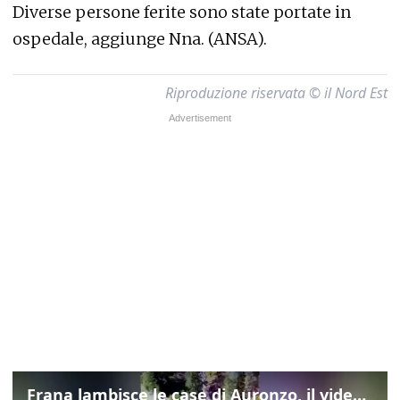
Diverse persone ferite sono state portate in
ospedale, aggiunge Nna. (ANSA).
Riproduzione riservata © il Nord Est
Frana lambisce le case di Auronzo, il video dall'elicottero dei vigili del fuoco