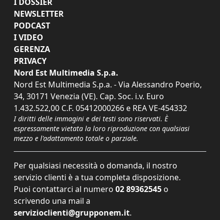
I DOSSIER
NEWSLETTER
PODCAST
I VIDEO
GERENZA
PRIVACY
Nord Est Multimedia S.p.a.
Nord Est Multimedia S.p.a. - Via Alessandro Poerio,
34, 30171 Venezia (VE). Cap. Soc. i.v. Euro
1.432.522,00 C.F. 05412000266 e REA VE-454332
I diritti delle immagini e dei testi sono riservati. È
espressamente vietata la loro riproduzione con qualsiasi
mezzo e l'adattamento totale o parziale.
Per qualsiasi necessità o domanda, il nostro
servizio clienti è a tua completa disposizione.
Puoi contattarci al numero
02 89362545
o
scrivendo una mail a
servizioclienti@grupponem.it
.