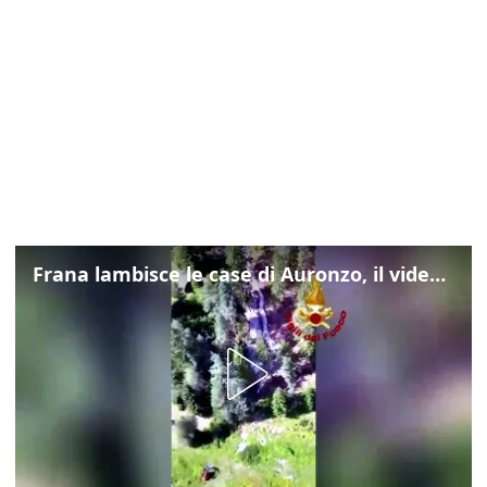
Frana lambisce le case di Auronzo, il video dall'elicottero dei vigili del fuoco