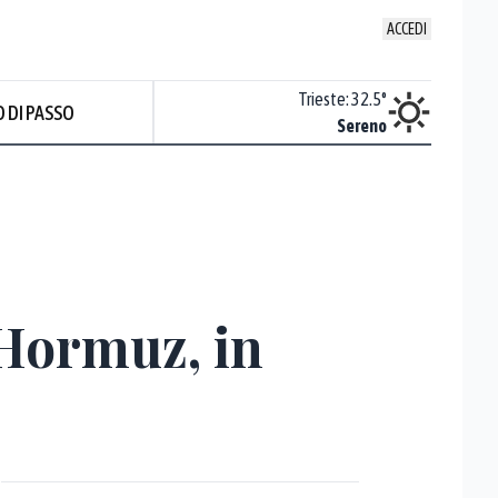
ACCEDI
Venezia
:
31.3
°
Trieste
:
32.5
°
 DI PASSO
Sereno
Sereno
 Hormuz, in