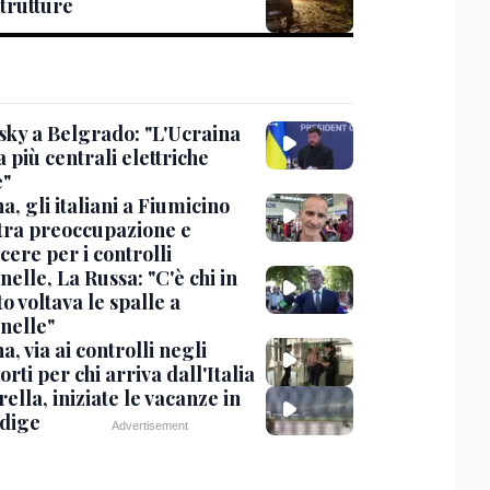
strutture
sky a Belgrado: "L'Ucraina
 più centrali elettriche
e"
, gli italiani a Fiumicino
 tra preoccupazione e
cere per i controlli
elle, La Russa: "C'è chi in
o voltava le spalle a
nelle"
, via ai controlli negli
rti per chi arriva dall'Italia
ella, iniziate le vacanze in
Adige