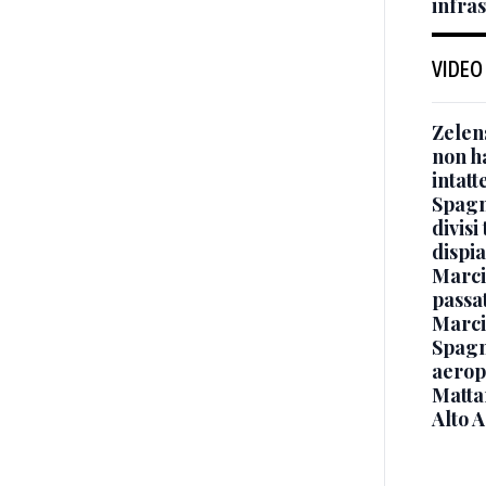
infra
VIDEO
Zelen
non ha
intatt
Spagna
divisi
dispia
Marcin
passat
Marci
Spagna
aeropo
Mattar
Alto 