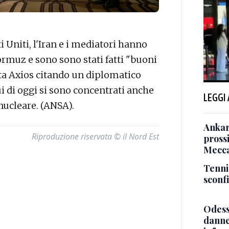
 Uniti, l'Iran e i mediatori hanno
Hormuz e sono sono stati fatti "buoni
rta Axios citando un diplomatico
i di oggi si sono concentrati anche
LEGGI
 nucleare. (ANSA).
Ankara
Riproduzione riservata © il Nord Est
pross
Mecca
Tenni
sconf
Odessa
danneg