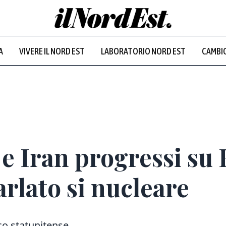
Udine
:
32.6
°
A
VIVERE IL NORD EST
LABORATORIO NORD EST
CAMBIO
Prevalentemente soleggiato
 e Iran progressi su
arlato si nucleare
co statunitense