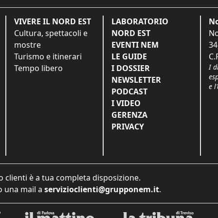
VIVERE IL NORD EST
LABORATORIO
No
Cultura, spettacoli e
NORD EST
No
mostre
EVENTI NEM
34
Turismo e itinerari
LE GUIDE
C.
I d
Tempo libero
I DOSSIER
es
NEWSLETTER
e l
PODCAST
I VIDEO
GERENZA
PRIVACY
o clienti è a tua completa disposizione.
 una mail a
servizioclienti@grupponem.it
.