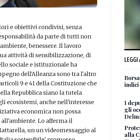
i e obiettivi condivisi, senza
sponsabilità da parte di tutti non
'ambiente, benessere. Il lavoro
ua attività di sensibilizzazione, di
LEGGI
llo sociale e istituzionale ha
impegno dell'Alleanza sono tra l'altro
Borsa
rticoli 9 e 41 della Costituzione che
indici
ella Repubblica siano la tutela
gli ecosistemi, anche nell'interesse
I depu
gli oc
niziativa economica non possa
Delma
 all'ambiente. Lo afferma il
Prote
Mattarella, un un videomessaggio al
alla 
'Italia sostenibile' promosso