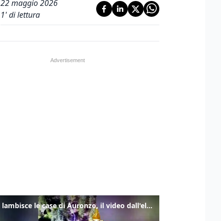
22 maggio 2026
1
' di lettura
Frana lambisce le case di Auronzo, il video dall'elicottero dei vigili del fuoco