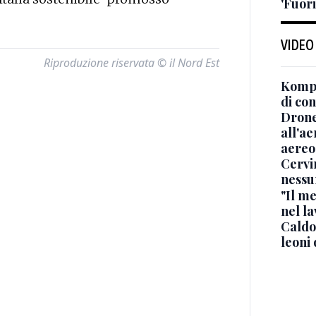
'Fuori
VIDEO
Riproduzione riservata © il Nord Est
Kompa
di co
Drone
all'ae
aereo
Cervi
nessu
"Il me
nel l
Caldo
leoni