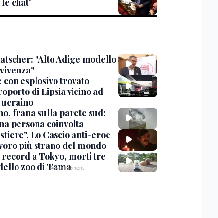
 le chat'
tscher: "Alto Adige modello
nvivenza"
 con esplosivo trovato
roporto di Lipsia vicino ad
 ucraino
no, frana sulla parete sud:
na persona coinvolta
stiere", Lo Cascio anti-eroe
avoro più strano del mondo
 record a Tokyo, morti tre
 dello zoo di Tama