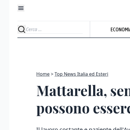
ECONOMI
Home
Top News Italia ed Esteri
Mattarella, sen
possono esserc
Il lavoro costante e paziente dell'Av