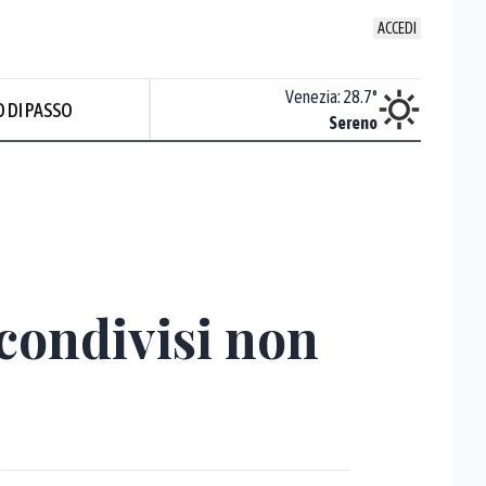
ACCEDI
Udine
:
28.2
°
Venezia
:
28.7
°
 DI PASSO
Nuvoloso
Sereno
 condivisi non