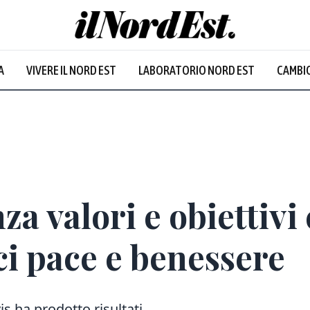
A
VIVERE IL NORD EST
LABORATORIO NORD EST
CAMBIO
za valori e obiettivi
i pace e benessere
is ha prodotto risultati