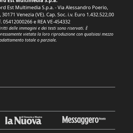
rd Est Multimedia S.p.a.
rd Est Multimedia S.p.a. - Via Alessandro Poerio,
, 30171 Venezia (VE). Cap. Soc. i.v. Euro 1.432.522,00
F. 05412000266 e REA VE-454332
iritti delle immagini e dei testi sono riservati. È
pressamente vietata la loro riproduzione con qualsiasi mezzo
'adattamento totale o parziale.