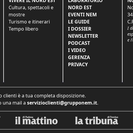
VIVERE IL NORD EST
LABORATORIO
No
Cultura, spettacoli e
NORD EST
No
mostre
EVENTI NEM
34
Turismo e itinerari
LE GUIDE
C.
I d
Tempo libero
I DOSSIER
es
NEWSLETTER
e l
PODCAST
I VIDEO
GERENZA
PRIVACY
o clienti è a tua completa disposizione.
 una mail a
servizioclienti@grupponem.it
.