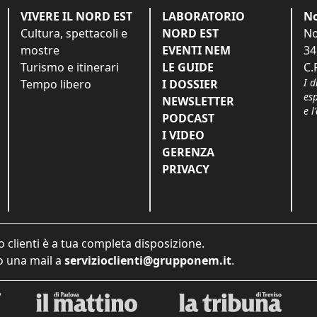
VIVERE IL NORD EST
LABORATORIO
No
Cultura, spettacoli e
NORD EST
No
mostre
EVENTI NEM
34
Turismo e itinerari
LE GUIDE
C.
I d
Tempo libero
I DOSSIER
es
NEWSLETTER
e l
PODCAST
I VIDEO
GERENZA
PRIVACY
o clienti è a tua completa disposizione.
 una mail a
servizioclienti@grupponem.it
.