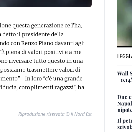
one questa generazione ce l'ha,
 detto il presidente della
ando con Renzo Piano davanti agli
È piena di valori positivi e a me
LEGGI
ono riversare tutto questo in una
i possiamo trasmettere valori di
Wall S
mento". In loro "c'è una grande
+0,14
 fiducia, complimenti ragazzi", ha
Due ca
Napol
nipot
Riproduzione riservata © il Nord Est
Il pet
scivol