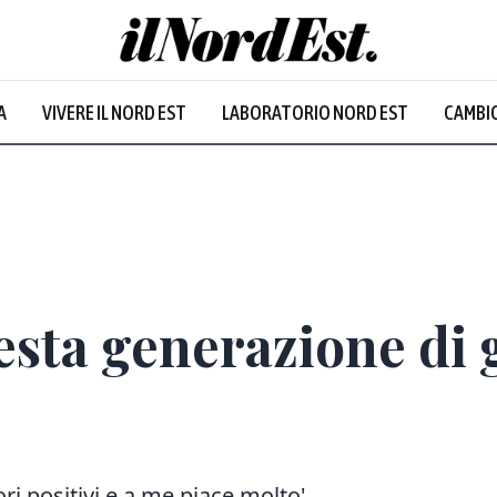
A
VIVERE IL NORD EST
LABORATORIO NORD EST
CAMBIO
esta generazione di 
ori positivi e a me piace molto'