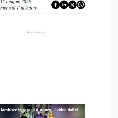
11 maggio 2026
meno di 1' di lettura
Frana lambisce le case di Auronzo, il video dall'elicottero dei vigili del fuoco