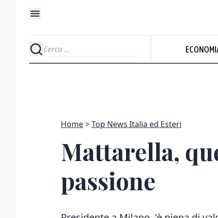
ECONOMI
Home
Top News Italia ed Esteri
Mattarella, qu
passione
Presidente a Milano, 'è piena di val