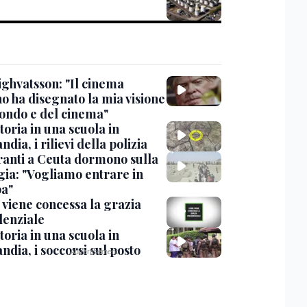
ighvatsson: "Il cinema
no ha disegnato la mia visione
ondo e del cinema"
oria in una scuola in
ndia, i rilievi della polizia
ranti a Ceuta dormono sulla
gia: "Vogliamo entrare in
a"
viene concessa la grazia
denziale
oria in una scuola in
ndia, i soccorsi sul posto