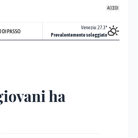
ACCEDI
Udine
:
24.1
°
Venezia
:
27.3
°
 DI PASSO
Nuvoloso
Prevalentemente soleggiato
Prev
giovani ha