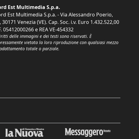
rd Est Multimedia S.p.a.
rd Est Multimedia S.p.a. - Via Alessandro Poerio,
, 30171 Venezia (VE). Cap. Soc. i.v. Euro 1.432.522,00
F. 05412000266 e REA VE-454332
iritti delle immagini e dei testi sono riservati. È
pressamente vietata la loro riproduzione con qualsiasi mezzo
'adattamento totale o parziale.