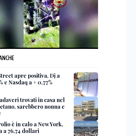
 ANCHE
treet apre positiva, Dj a
% e Nasdaq a + 0,77%
daveri trovati in casa nel
etano, sarebbero nonna e
e
rolio è in calo a New York,
a a 76,74 dollari