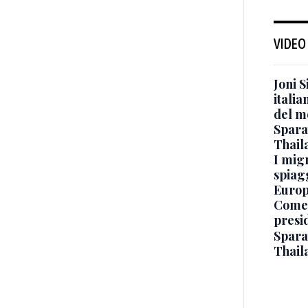
VIDEO
Joni S
italia
del m
Sparat
Thaila
I mig
spiag
Europ
Come 
presi
Sparat
Thaila