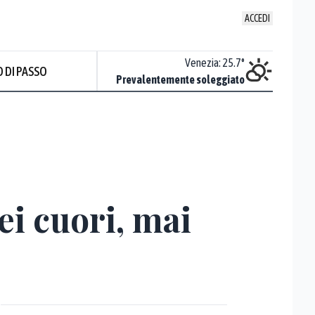
ACCEDI
Udine
:
24.5
°
Venezia
:
25.7
°
 DI PASSO
Piovoso
Prevalentemente soleggiato
Prev
ei cuori, mai