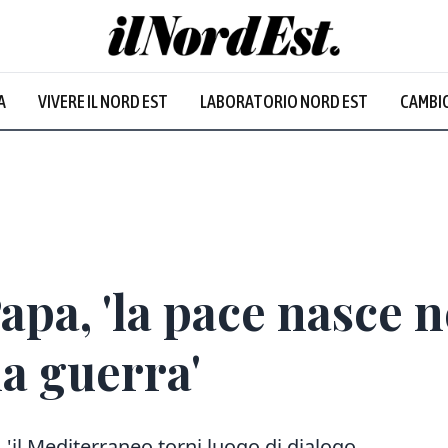
A
VIVERE IL NORD EST
LABORATORIO NORD EST
CAMBIO
apa, 'la pace nasce n
la guerra'
 'il Mediterraneo torni luogo di dialogo