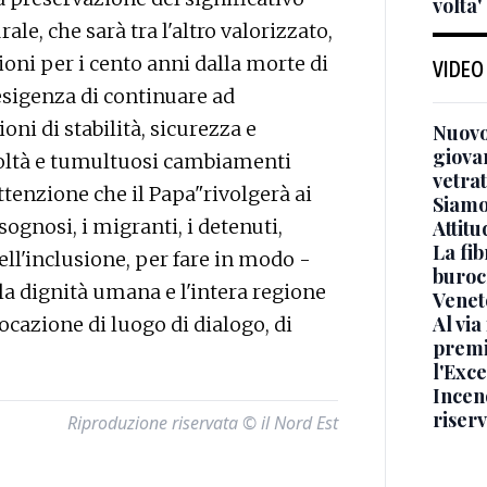
volta'
ale, che sarà tra l'altro valorizzato,
ioni per i cento anni dalla morte di
VIDEO
'esigenza di continuare ad
oni di stabilità, sicurezza e
Nuovo
giova
icoltà e tumultuosi cambiamenti
vetra
attenzione che il Papa"rivolgerà ai
Siamo 
sognosi, i migranti, i detenuti,
Attitu
La fib
ell'inclusione, per fare in modo -
burocr
 la dignità umana e l'intera regione
Venet
Al via
ocazione di luogo di dialogo, di
premi
l'Exc
Incend
riser
Riproduzione riservata © il Nord Est