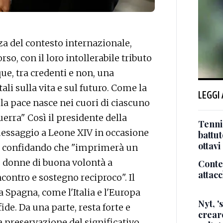
a del contesto internazionale,
so, con il loro intollerabile tributo
ue, tra credenti e non, una
i sulla vita e sul futuro. Come la
LEGGI
 la pace nasce nei cuori di ciascuno
erra" Così il presidente della
Tenni
messaggio a Leone XIV in occasione
battut
ottavi
a, confidando che "imprimerà un
le donne di buona volontà a
Conte,
attacc
contro e sostegno reciproco". Il
a Spagna, come l'Italia e l'Europa
Nyt, '
ide. Da una parte, resta forte e
creare
a preservazione del significativo