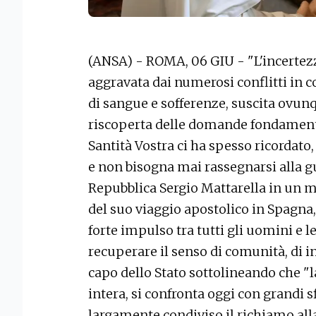
(ANSA) - ROMA, 06 GIU - "L'incertezz
aggravata dai numerosi conflitti in cor
di sangue e sofferenze, suscita ovunq
riscoperta delle domande fondamental
Santità Vostra ci ha spesso ricordato,
e non bisogna mai rassegnarsi alla gu
Repubblica Sergio Mattarella in un 
del suo viaggio apostolico in Spagn
forte impulso tra tutti gli uomini e 
recuperare il senso di comunità, di in
capo dello Stato sottolineando che "l
intera, si confronta oggi con grandi sf
largamente condiviso il richiamo all