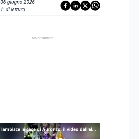
06 giugno 2026
1
' di lettura
Frana lambisce le case di Auronzo, il video dall'elicottero dei vigili del fuoco