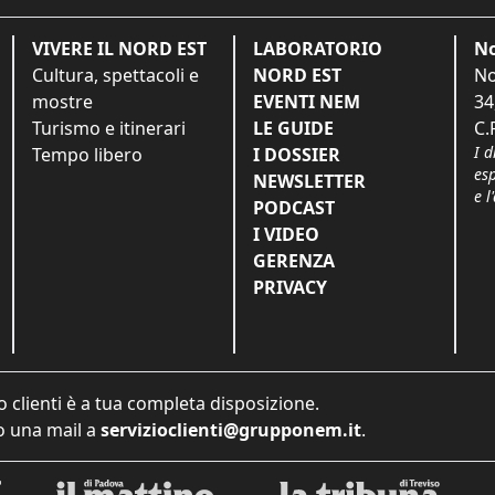
VIVERE IL NORD EST
LABORATORIO
No
Cultura, spettacoli e
NORD EST
No
mostre
EVENTI NEM
34
Turismo e itinerari
LE GUIDE
C.
I d
Tempo libero
I DOSSIER
es
NEWSLETTER
e l
PODCAST
I VIDEO
GERENZA
PRIVACY
o clienti è a tua completa disposizione.
 una mail a
servizioclienti@grupponem.it
.