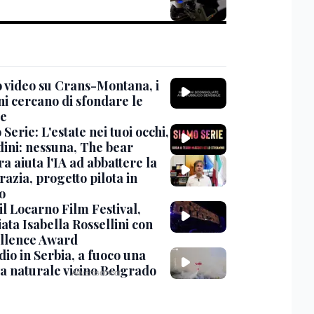
 video su Crans-Montana, i
ni cercano di sfondare le
te
Serie: L'estate nei tuoi occhi,
dini: nessuna, The bear
ra aiuta l'IA ad abbattere la
azia, progetto pilota in
o
 il Locarno Film Festival,
ata Isabella Rossellini con
ellence Award
io in Serbia, a fuoco una
va naturale vicino Belgrado