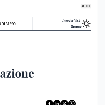
ACCEDI
Udine
:
29.2
°
Venezia
:
30.4
°
 DI PASSO
Nuvoloso
Sereno
Prev
nazione