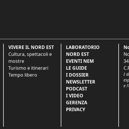
VIVERE IL NORD EST
LABORATORIO
No
Cultura, spettacoli e
NORD EST
No
mostre
EVENTI NEM
34
Turismo e itinerari
LE GUIDE
C.
I d
Tempo libero
I DOSSIER
es
NEWSLETTER
e l
PODCAST
I VIDEO
GERENZA
PRIVACY