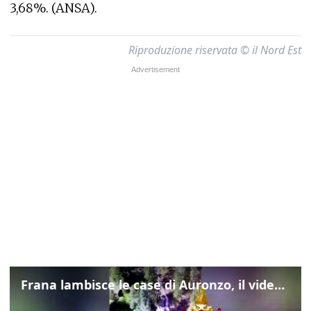
3,68%. (ANSA).
Riproduzione riservata © il Nord Est
Frana lambisce le case di Auronzo, il video dall'elicottero dei vigili del fuoco