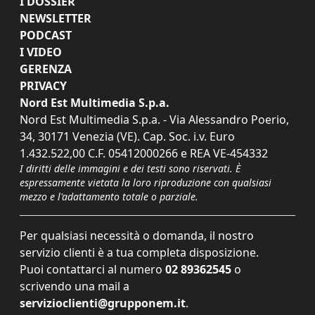
I DOSSIER
NEWSLETTER
PODCAST
I VIDEO
GERENZA
PRIVACY
Nord Est Multimedia S.p.a.
Nord Est Multimedia S.p.a. - Via Alessandro Poerio,
34, 30171 Venezia (VE). Cap. Soc. i.v. Euro
1.432.522,00 C.F. 05412000266 e REA VE-454332
I diritti delle immagini e dei testi sono riservati. È
espressamente vietata la loro riproduzione con qualsiasi
mezzo e l'adattamento totale o parziale.
Per qualsiasi necessità o domanda, il nostro
servizio clienti è a tua completa disposizione.
Puoi contattarci al numero
02 89362545
o
scrivendo una mail a
servizioclienti@grupponem.it
.