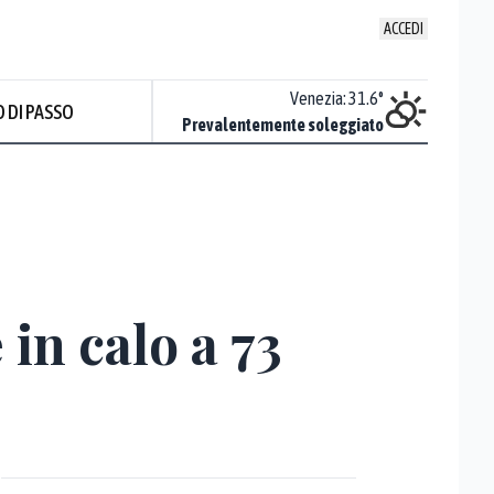
ACCEDI
Udine
:
33.6
°
Venezia
:
31.6
°
 DI PASSO
Sereno
Prevalentemente soleggiato
in calo a 73