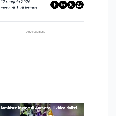
22 maggio 2026
meno di 1' di lettura
Frana lambisce le case di Auronzo, il video dall'elicottero dei vigili del fuoco