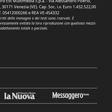
rd Est Multimedia S.p.a. - Via Alessandro Poerio,
, 30171 Venezia (VE). Cap. Soc. i.v. Euro 1.432.522,00
F. 05412000266 e REA VE-454332
iritti delle immagini e dei testi sono riservati. È
pressamente vietata la loro riproduzione con qualsiasi mezzo
'adattamento totale o parziale.