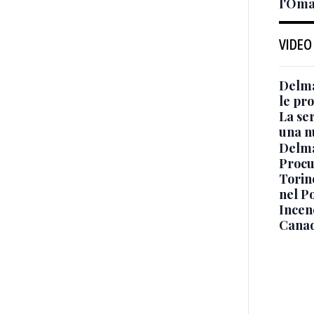
l'Oma
VIDEO
Delma
le pro
La ser
una n
Delma
Procur
Torino
nel P
Incend
Canad