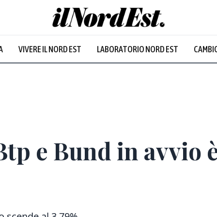
A
VIVERE IL NORD EST
LABORATORIO NORD EST
CAMBIO
tp e Bund in avvio è 
no scende al 3,79%