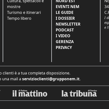
Cultura, spettacoli e
NORD EST
No
mostre
EVENTI NEM
34
Turismo e itinerari
LE GUIDE
C.
I d
Tempo libero
I DOSSIER
es
NEWSLETTER
e l
PODCAST
I VIDEO
GERENZA
PRIVACY
o clienti è a tua completa disposizione.
 una mail a
servizioclienti@grupponem.it
.