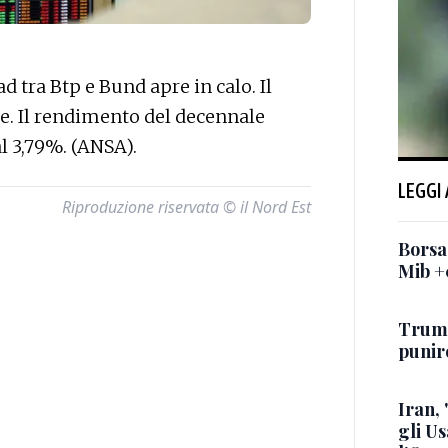
tra Btp e Bund apre in calo. Il
ase. Il rendimento del decennale
al 3,79%. (ANSA).
LEGGI
Riproduzione riservata © il Nord Est
Borsa:
Mib +
Trump
punire
Iran,
gli U