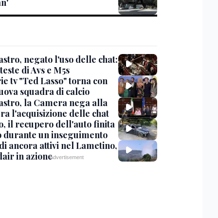
n'
stro, negato l'uso delle chat:
teste di Avs e M5s
ie tv "Ted Lasso" torna con
uova squadra di calcio
stro, la Camera nega alla
a l'acquisizione delle chat
, il recupero dell'auto finita
o durante un inseguimento
i ancora attivi nel Lametino,
air in azione