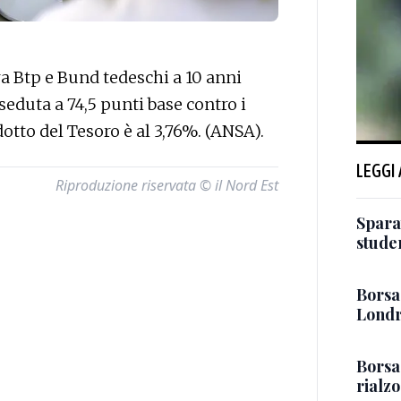
a Btp e Bund tedeschi a 10 anni
 seduta a 74,5 punti base contro i
dotto del Tesoro è al 3,76%. (ANSA).
LEGGI
Riproduzione riservata © il Nord Est
Sparat
stude
Borsa:
Londr
Borsa
rialz