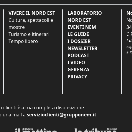
VIVERE IL NORD EST
LABORATORIO
No
Cultura, spettacoli e
NORD EST
No
mostre
EVENTI NEM
34
Turismo e itinerari
LE GUIDE
C.
I d
Tempo libero
I DOSSIER
es
NEWSLETTER
e l
PODCAST
I VIDEO
GERENZA
PRIVACY
o clienti è a tua completa disposizione.
 una mail a
servizioclienti@grupponem.it
.