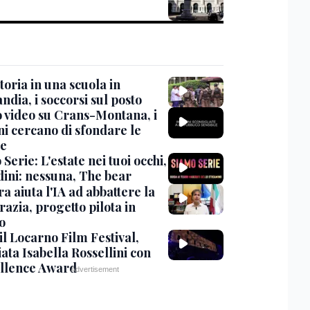
oria in una scuola in
ndia, i soccorsi sul posto
 video su Crans-Montana, i
ni cercano di sfondare le
te
Serie: L'estate nei tuoi occhi,
dini: nessuna, The bear
ra aiuta l'IA ad abbattere la
azia, progetto pilota in
o
 il Locarno Film Festival,
ata Isabella Rossellini con
ellence Award