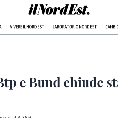
Udine
:
26.7
°
A
VIVERE IL NORD EST
LABORATORIO NORD EST
CAMBIO
Prevalentemente soleggiato
Btp e Bund chiude sta
oro è al 3,76%