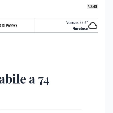
ACCEDI
Venezia
:
33.6
°
Trieste
:
32.9
°
 DI PASSO
Nuvoloso
Sereno
Prev
bile a 74