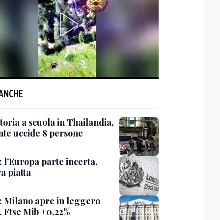
 ANCHE
oria a scuola in Thailandia,
nte uccide 8 persone
 l'Europa parte incerta,
a piatta
: Milano apre in leggero
o, Ftse Mib +0,22%