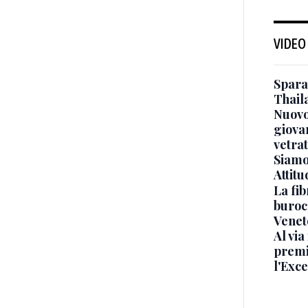
VIDEO
Sparat
Thaila
Nuovo
giova
vetra
Siamo 
Attitu
La fib
burocr
Venet
Al via
premi
l'Exc