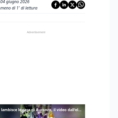
04 giugno 2026
meno di 1' di lettura
Frana lambisce le case di Auronzo, il video dall'elicottero dei vigili del fuoco