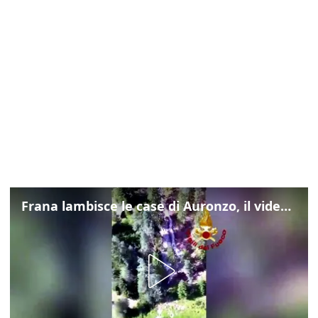
Frana lambisce le case di Auronzo, il video dall'elicottero dei vigili del fuoco