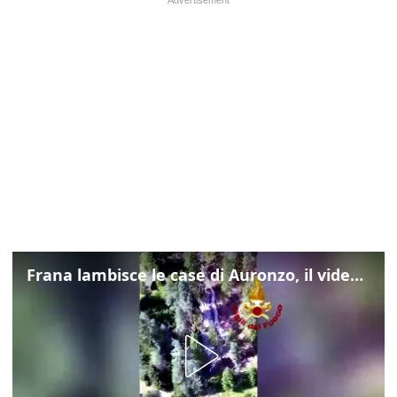
Frana lambisce le case di Auronzo, il video dall'elicottero dei vigili del fuoco