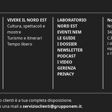
VIVERE IL NORD EST
LABORATORIO
No
Cultura, spettacoli e
NORD EST
No
mostre
EVENTI NEM
34
Turismo e itinerari
LE GUIDE
C.
I d
Tempo libero
I DOSSIER
es
NEWSLETTER
e l
PODCAST
I VIDEO
GERENZA
PRIVACY
o clienti è a tua completa disposizione.
 una mail a
servizioclienti@grupponem.it
.