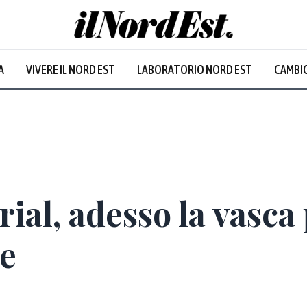
A
VIVERE IL NORD EST
LABORATORIO NORD EST
CAMBIO
Prevalentem
ial, adesso la vasca
ce