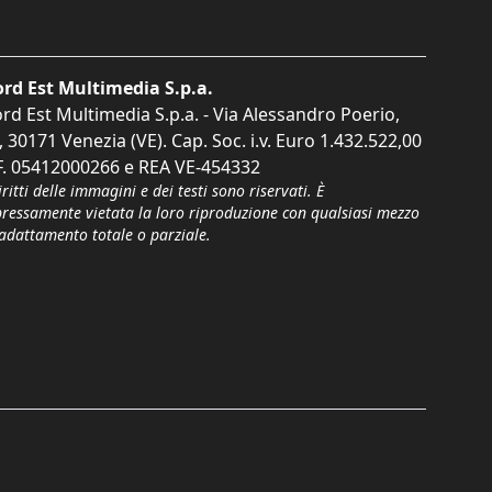
rd Est Multimedia S.p.a.
rd Est Multimedia S.p.a. - Via Alessandro Poerio,
, 30171 Venezia (VE). Cap. Soc. i.v. Euro 1.432.522,00
F. 05412000266 e REA VE-454332
iritti delle immagini e dei testi sono riservati. È
pressamente vietata la loro riproduzione con qualsiasi mezzo
'adattamento totale o parziale.