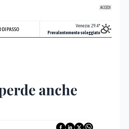
ACCEDI
Udine
:
30
°
Venezia
:
29.4
°
 DI PASSO
ente soleggiato
Prevalentemente soleggiato
 perde anche