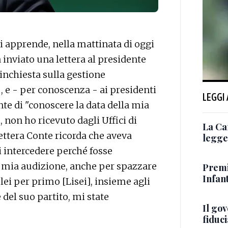
 apprende, nella mattinata di oggi
inviato una lettera al presidente
nchiesta sulla gestione
 , e - per conoscenza - ai presidenti
LEGGI
e di "conoscere la data della mia
, non ho ricevuto dagli Uffici di
La Ca
ettera Conte ricorda che aveva
legge 
i intercedere perché fosse
la mia audizione, anche per spazzare
Premi
Infant
lei per primo [Lisei], insieme agli
el suo partito, mi state
Il go
fiduci