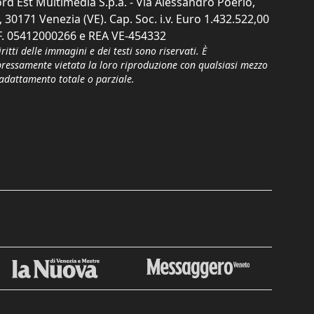
rd Est Multimedia S.p.a. - Via Alessandro Poerio,
, 30171 Venezia (VE). Cap. Soc. i.v. Euro 1.432.522,00
F. 05412000266 e REA VE-454332
iritti delle immagini e dei testi sono riservati. È
pressamente vietata la loro riproduzione con qualsiasi mezzo
'adattamento totale o parziale.