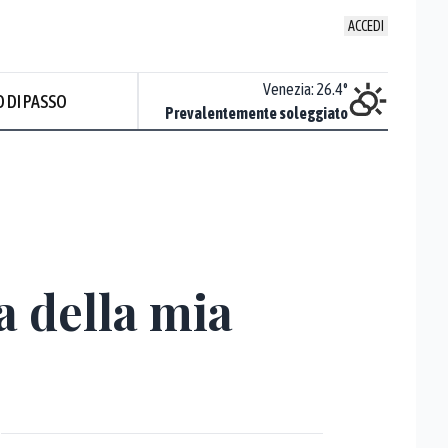
ACCEDI
Udine
:
26.3
°
Venezia
:
26.4
°
 DI PASSO
ente soleggiato
Prevalentemente soleggiato
a della mia