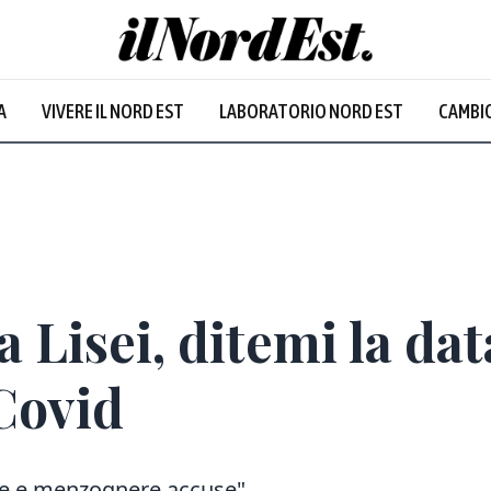
A
VIVERE IL NORD EST
LABORATORIO NORD EST
CAMBIO
Prevalentem
 Lisei, ditemi la dat
Covid
alse e menzognere accuse"