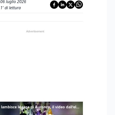
06 luglio 2026
1
' di lettura
Frana lambisce le case di Auronzo, il video dall'elicottero dei vigili del fuoco