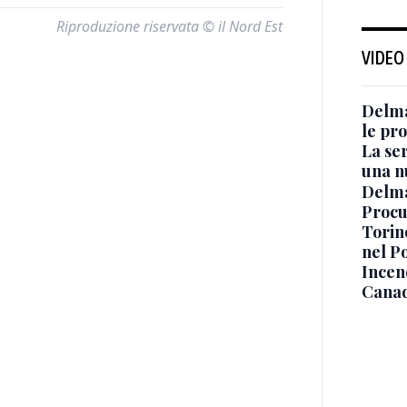
Riproduzione riservata © il Nord Est
VIDEO
Delma
le pro
La ser
una n
Delma
Procur
Torino
nel P
Incend
Canad