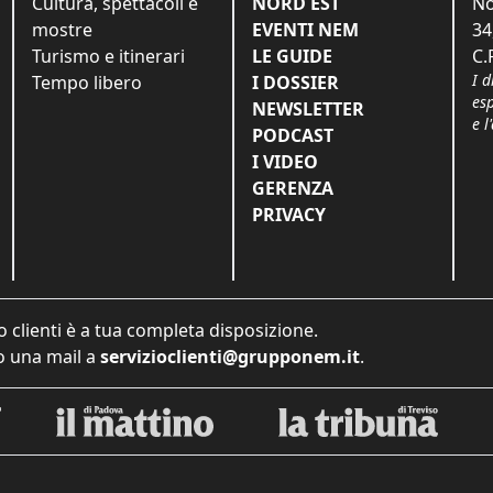
Cultura, spettacoli e
NORD EST
No
mostre
EVENTI NEM
34
Turismo e itinerari
LE GUIDE
C.
I d
Tempo libero
I DOSSIER
es
NEWSLETTER
e l
PODCAST
I VIDEO
GERENZA
PRIVACY
o clienti è a tua completa disposizione.
 una mail a
servizioclienti@grupponem.it
.