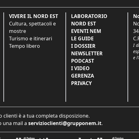
VIVERE IL NORD EST
LABORATORIO
No
Cultura, spettacoli e
NORD EST
No
mostre
EVENTI NEM
34
Turismo e itinerari
LE GUIDE
C.
I d
Tempo libero
I DOSSIER
es
NEWSLETTER
e l
PODCAST
I VIDEO
GERENZA
PRIVACY
o clienti è a tua completa disposizione.
 una mail a
servizioclienti@grupponem.it
.