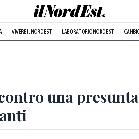
A
VIVERE IL NORD EST
LABORATORIO NORD EST
CAMBIO
 contro una presunt
anti