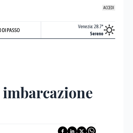
ACCEDI
Udine
:
28.2
°
Venezia
:
28.7
°
 DI PASSO
Nuvoloso
Sereno
a imbarcazione