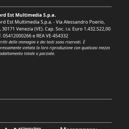
rd Est Multimedia S.p.a.
rd Est Multimedia S.p.a. - Via Alessandro Poerio,
, 30171 Venezia (VE). Cap. Soc. i.v. Euro 1.432.522,00
F. 05412000266 e REA VE-454332
iritti delle immagini e dei testi sono riservati. È
pressamente vietata la loro riproduzione con qualsiasi mezzo
'adattamento totale o parziale.