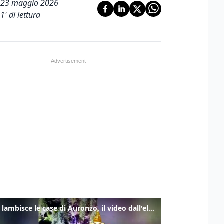
23 maggio 2026
1
' di lettura
Frana lambisce le case di Auronzo, il video dall'elicottero dei vigili del fuoco