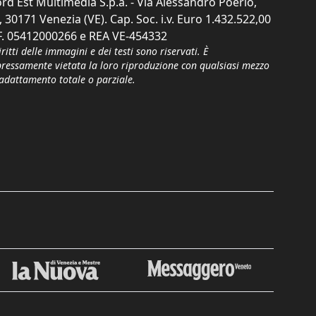
rd Est Multimedia S.p.a. - Via Alessandro Poerio,
, 30171 Venezia (VE). Cap. Soc. i.v. Euro 1.432.522,00
F. 05412000266 e REA VE-454332
iritti delle immagini e dei testi sono riservati. È
pressamente vietata la loro riproduzione con qualsiasi mezzo
'adattamento totale o parziale.