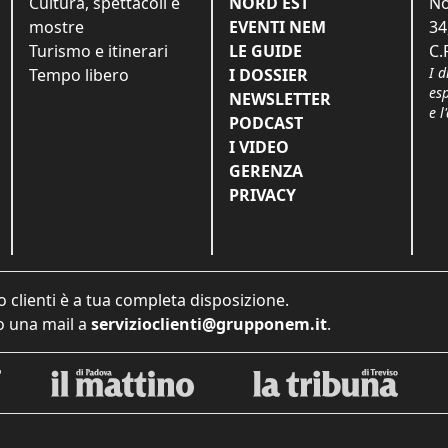
Cultura, spettacoli e
NORD EST
No
mostre
EVENTI NEM
34
Turismo e itinerari
LE GUIDE
C.
I d
Tempo libero
I DOSSIER
es
NEWSLETTER
e l
PODCAST
I VIDEO
GERENZA
PRIVACY
o clienti è a tua completa disposizione.
 una mail a
servizioclienti@grupponem.it
.