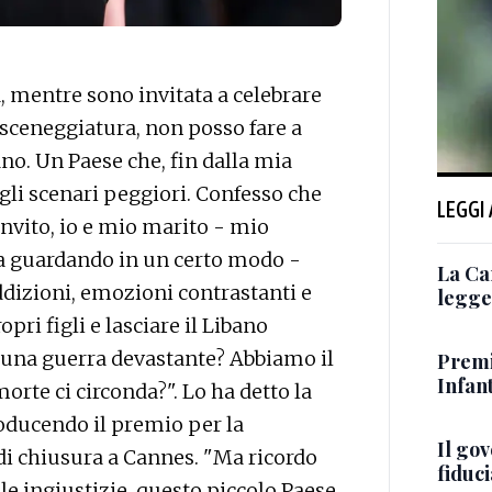
 mentre sono invitata a celebrare
a sceneggiatura, non posso fare a
no. Un Paese che, fin dalla mia
gli scenari peggiori. Confesso che
LEGGI
nvito, io e mio marito - mio
sta guardando in un certo modo -
La Ca
dizioni, emozioni contrastanti e
legge 
pri figli e lasciare il Libano
a una guerra devastante? Abbiamo il
Premi
Infant
morte ci circonda?". Lo ha detto la
oducendo il premio per la
Il go
di chiusura a Cannes. "Ma ricordo
fiduci
le ingiustizie, questo piccolo Paese,