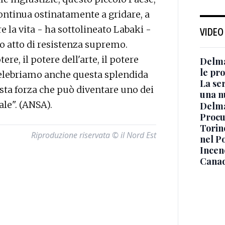
ontinua ostinatamente a gridare, a
re la vita - ha sottolineato Labaki -
VIDEO
ro atto di resistenza supremo.
re, il potere dell'arte, il potere
Delma
le pro
 celebriamo anche questa splendida
La ser
esta forza che può diventare uno dei
una n
ale". (ANSA).
Delma
Procur
Torino
Riproduzione riservata © il Nord Est
nel P
Incend
Canad