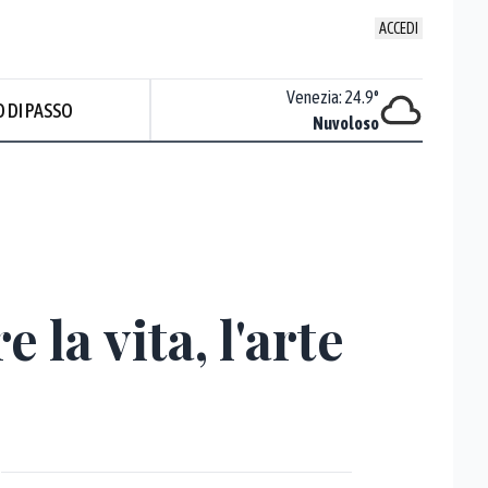
ACCEDI
Udine
:
23.2
°
Venezia
:
24.9
°
 DI PASSO
Nuvoloso
Nuvoloso
Prev
 la vita, l'arte