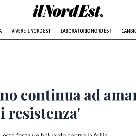
A
VIVERE IL NORD EST
LABORATORIO NORD EST
CAMBIO
ano continua ad amare
di resistenza'
uesta forza un baluardo contro la follia