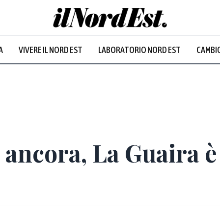
A
VIVERE IL NORD EST
LABORATORIO NORD EST
CAMBIO
 ancora, La Guaira è