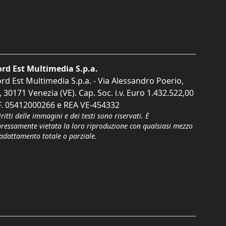
rd Est Multimedia S.p.a.
rd Est Multimedia S.p.a. - Via Alessandro Poerio,
, 30171 Venezia (VE). Cap. Soc. i.v. Euro 1.432.522,00
F. 05412000266 e REA VE-454332
iritti delle immagini e dei testi sono riservati. È
pressamente vietata la loro riproduzione con qualsiasi mezzo
'adattamento totale o parziale.