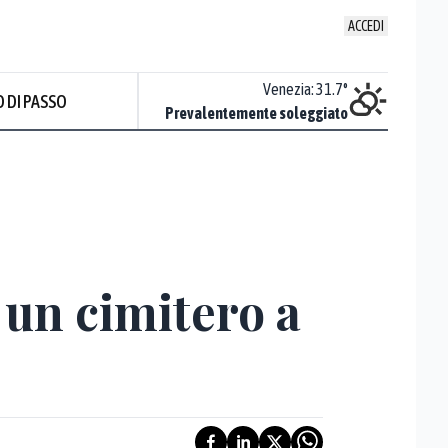
ACCEDI
Udine
:
34.2
°
Venezia
:
31.7
°
 DI PASSO
Sereno
Prevalentemente soleggiato
 un cimitero a