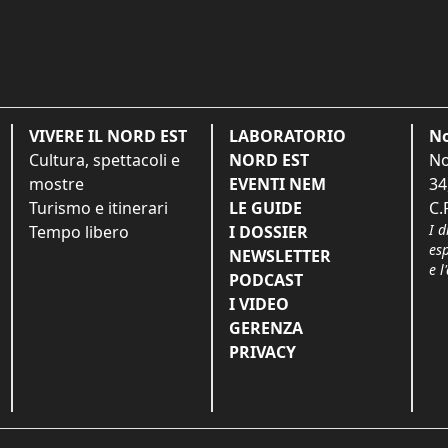
VIVERE IL NORD EST
LABORATORIO
No
Cultura, spettacoli e
NORD EST
No
mostre
EVENTI NEM
34
Turismo e itinerari
LE GUIDE
C.
I d
Tempo libero
I DOSSIER
es
NEWSLETTER
e l
PODCAST
I VIDEO
GERENZA
PRIVACY