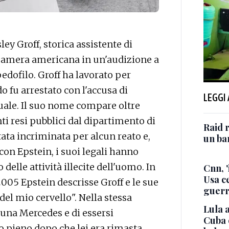
 Groff, storica assistente di
 Camera americana in un'audizione a
pedofilo. Groff ha lavorato per
o fu arrestato con l'accusa di
LEGGI
suale. Il suo nome compare oltre
i resi pubblici dal dipartimento di
Raid r
tata incriminata per alcun reato e,
un bam
con Epstein, i suoi legali hanno
delle attività illecite dell'uomo. In
Cnn, '
Usa ce
005 Epstein descrisse Groff e le sue
guerr
del mio cervello". Nella stessa
Lula a
o una Mercedes e di essersi
Cuba 
 pieno dopo che lei era rimasta