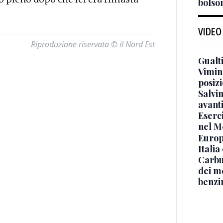
bolson
VIDEO
Riproduzione riservata © il Nord Est
Gualti
Vimin
posizi
Salvi
avant
Eserci
nel M
Europe
Italia
Carbu
dei me
benzi