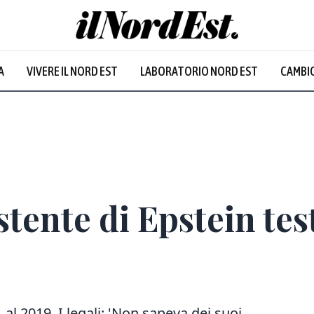
A
VIVERE IL NORD EST
LABORATORIO NORD EST
CAMBIO
Prevalentem
stente di Epstein tes
 al 2019. I legali: 'Non sapeva dei suoi