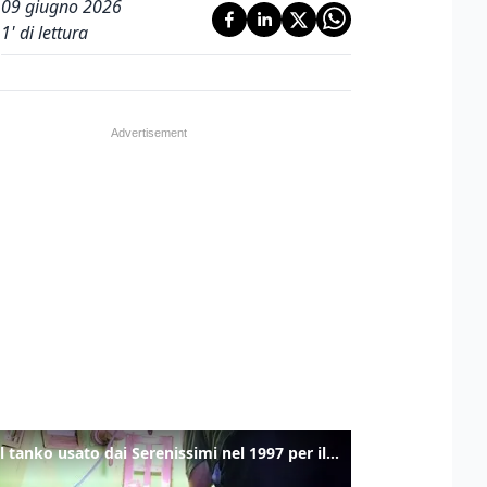
09 giugno 2026
1
' di lettura
Ecco il tanko usato dai Serenissimi nel 1997 per il blitz a San Marco