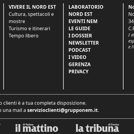
VIVERE IL NORD EST
LABORATORIO
No
Cultura, spettacoli e
NORD EST
No
mostre
EVENTI NEM
34
Turismo e itinerari
LE GUIDE
C.
I d
Tempo libero
I DOSSIER
es
NEWSLETTER
e l
PODCAST
I VIDEO
GERENZA
PRIVACY
o clienti è a tua completa disposizione.
 una mail a
servizioclienti@grupponem.it
.