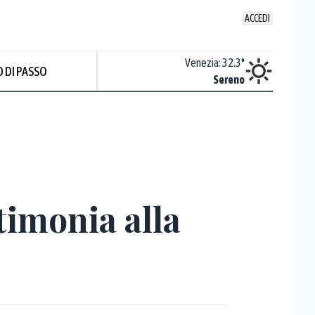
ACCEDI
Udine
:
33
°
Venezia
:
32.3
°
 DI PASSO
ente soleggiato
Sereno
timonia alla