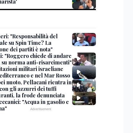
arista'
eri: "Responsabilità del
ale su Spin Time? La
one dei partiti è nota"
ni: "Roggero chiede di andare
i su norma anti-risarcimenti"
tazioni militari israeliane
editerraneo e nel Mar Rosso
i nuoto, Pellacani rientra in
 con gli azzurri dei tuffi
ranti, la frode denunciata
ccanici: "Acqua in gasolio e
na"