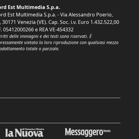
rd Est Multimedia S.p.a.
rd Est Multimedia S.p.a. - Via Alessandro Poerio,
, 30171 Venezia (VE). Cap. Soc. i.v. Euro 1.432.522,00
F. 05412000266 e REA VE-454332
iritti delle immagini e dei testi sono riservati. È
pressamente vietata la loro riproduzione con qualsiasi mezzo
'adattamento totale o parziale.