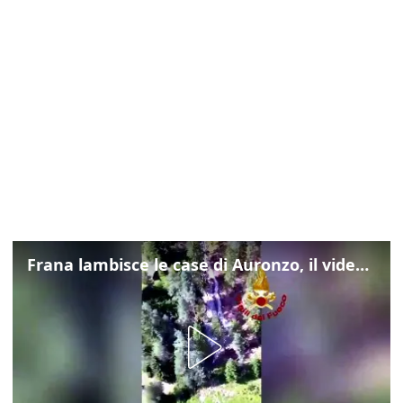
Frana lambisce le case di Auronzo, il video dall'elicottero dei vigili del fuoco