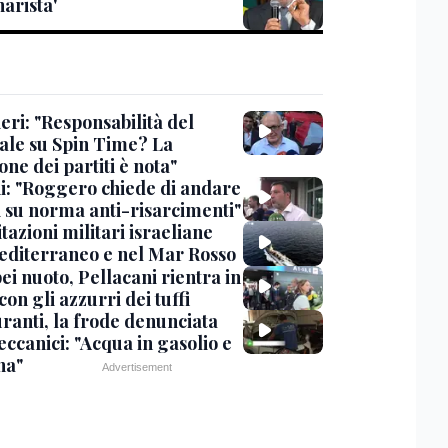
arista'
eri: "Responsabilità del
ale su Spin Time? La
one dei partiti è nota"
ni: "Roggero chiede di andare
i su norma anti-risarcimenti"
tazioni militari israeliane
editerraneo e nel Mar Rosso
i nuoto, Pellacani rientra in
 con gli azzurri dei tuffi
ranti, la frode denunciata
ccanici: "Acqua in gasolio e
na"