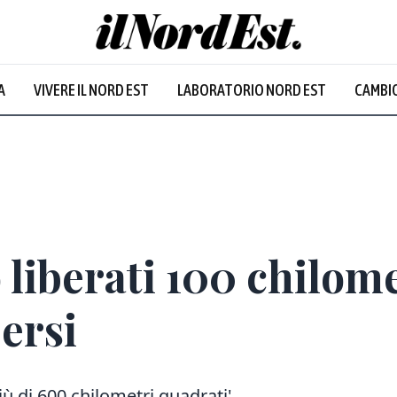
A
VIVERE IL NORD EST
LABORATORIO NORD EST
CAMBIO
Prevalentem
 liberati 100 chilom
persi
più di 600 chilometri quadrati'