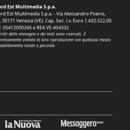
rd Est Multimedia S.p.a.
rd Est Multimedia S.p.a. - Via Alessandro Poerio,
, 30171 Venezia (VE). Cap. Soc. i.v. Euro 1.432.522,00
F. 05412000266 e REA VE-454332
iritti delle immagini e dei testi sono riservati. È
pressamente vietata la loro riproduzione con qualsiasi mezzo
'adattamento totale o parziale.