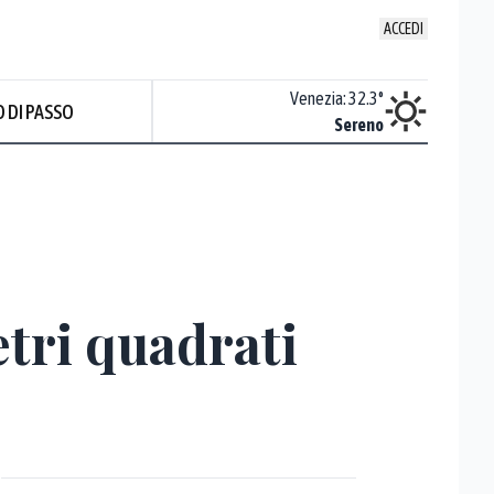
ACCEDI
Udine
:
33
°
Venezia
:
32.3
°
 DI PASSO
ente soleggiato
Sereno
etri quadrati