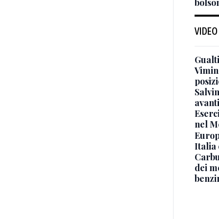
bolson
VIDEO
Gualti
Vimin
posizi
Salvi
avant
Eserci
nel M
Europe
Italia
Carbu
dei me
benzi