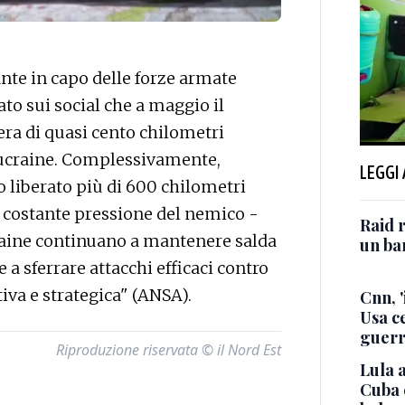
te in capo delle forze armate
to sui social che a maggio il
 era di quasi cento chilometri
e ucraine. Complessivamente,
LEGGI
no liberato più di 600 chilometri
a costante pressione del nemico -
Raid r
raine continuano a mantenere salda
un bam
e a sferrare attacchi efficaci contro
iva e strategica" (ANSA).
Cnn, '
Usa ce
guerr
Riproduzione riservata © il Nord Est
Lula a
Cuba 