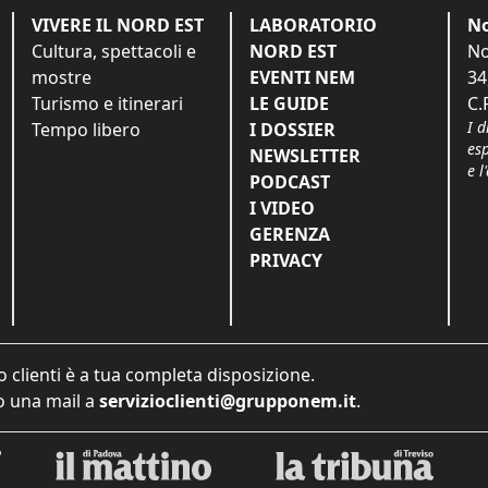
VIVERE IL NORD EST
LABORATORIO
No
Cultura, spettacoli e
NORD EST
No
mostre
EVENTI NEM
34
Turismo e itinerari
LE GUIDE
C.
I d
Tempo libero
I DOSSIER
es
NEWSLETTER
e l
PODCAST
I VIDEO
GERENZA
PRIVACY
o clienti è a tua completa disposizione.
 una mail a
servizioclienti@grupponem.it
.