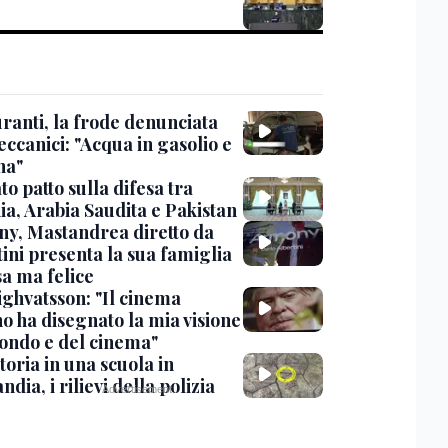
ranti, la frode denunciata
ccanici: "Acqua in gasolio e
na"
o patto sulla difesa tra
ia, Arabia Saudita e Pakistan
y, Mastandrea diretto da
ini presenta la sua famiglia
sa ma felice
ighvatsson: "Il cinema
no ha disegnato la mia visione
ondo e del cinema"
oria in una scuola in
ndia, i rilievi della polizia