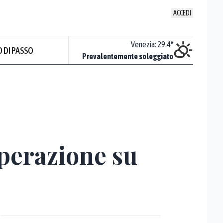
ACCEDI
Udine
:
30
°
Venezia
:
29.4
°
 DI PASSO
ente soleggiato
Prevalentemente soleggiato
operazione su