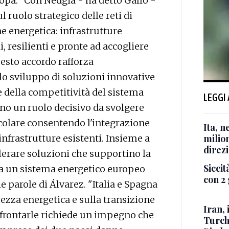
ropa. "Con Nedgia - ha detto Gallo -
ruolo strategico delle reti di
ne energetica: infrastrutture
, resilienti e pronte ad accogliere
uesto accordo rafforza
o sviluppo di soluzioni innovative
 della competitività del sistema
LEGGI
nno un ruolo decisivo da svolgere
icolare consentendo l'integrazione
Ita, 
infrastrutture esistenti. Insieme a
milio
direzi
lerare soluzioni che supportino la
Siccità
a un sistema energetico europeo
con 2 
 le parole di Álvarez. "Italia e Spagna
ezza energetica e sulla transizione
Iran, 
affrontarle richiede un impegno che
Turch