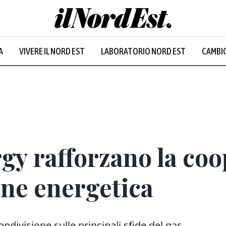
A
VIVERE IL NORD EST
LABORATORIO NORD EST
CAMBIO
Prevalentem
rgy rafforzano la co
ione energetica
ndivisione sulle principali sfide del gas