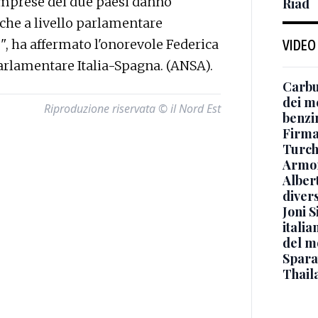
ra imprese dei due paesi danno
Riad
 che a livello parlamentare
", ha affermato l'onorevole Federica
VIDEO
arlamentare Italia-Spagna. (ANSA).
Carbu
dei me
Riproduzione riservata © il Nord Est
benzi
Firmat
Turch
Armon
Albert
diver
Joni S
italia
del m
Sparat
Thaila