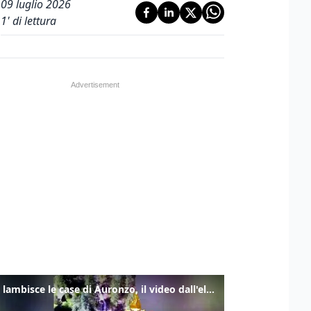
09 luglio 2026
1
' di lettura
Frana lambisce le case di Auronzo, il video dall'elicottero dei vigili del fuoco