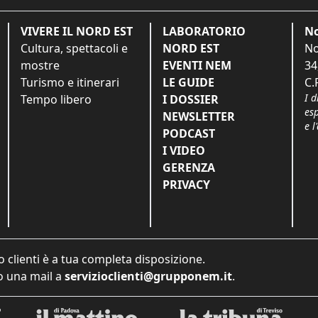
VIVERE IL NORD EST
LABORATORIO
No
Cultura, spettacoli e
NORD EST
No
mostre
EVENTI NEM
34
Turismo e itinerari
LE GUIDE
C.
I d
Tempo libero
I DOSSIER
es
NEWSLETTER
e l
PODCAST
I VIDEO
GERENZA
PRIVACY
o clienti è a tua completa disposizione.
 una mail a
servizioclienti@grupponem.it
.