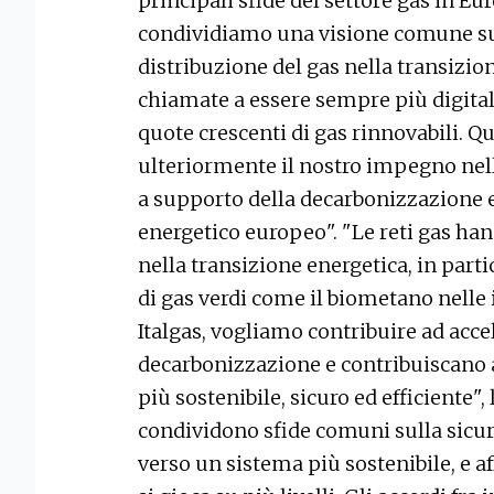
principali sfide del settore gas in Eu
condividiamo una visione comune sul 
distribuzione del gas nella transizio
chiamate a essere sempre più digitali
quote crescenti di gas rinnovabili. Q
ulteriormente il nostro impegno nell
a supporto della decarbonizzazione e
energetico europeo". "Le reti gas ha
nella transizione energetica, in part
di gas verdi come il biometano nelle 
Italgas, vogliamo contribuire ad acce
decarbonizzazione e contribuiscano 
più sostenibile, sicuro ed efficiente",
condividono sfide comuni sulla sicur
verso un sistema più sostenibile, e 