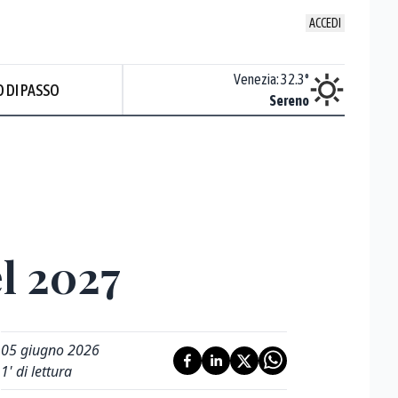
ACCEDI
Udine
:
33
°
Venezia
:
32.3
°
 DI PASSO
ente soleggiato
Sereno
el 2027
05 giugno 2026
1
' di lettura