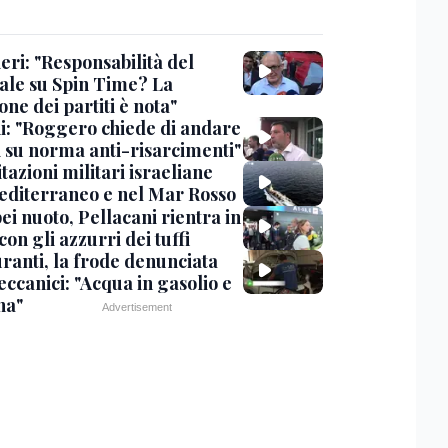
eri: "Responsabilità del
ale su Spin Time? La
one dei partiti è nota"
ni: "Roggero chiede di andare
i su norma anti-risarcimenti"
tazioni militari israeliane
editerraneo e nel Mar Rosso
i nuoto, Pellacani rientra in
 con gli azzurri dei tuffi
ranti, la frode denunciata
ccanici: "Acqua in gasolio e
na"