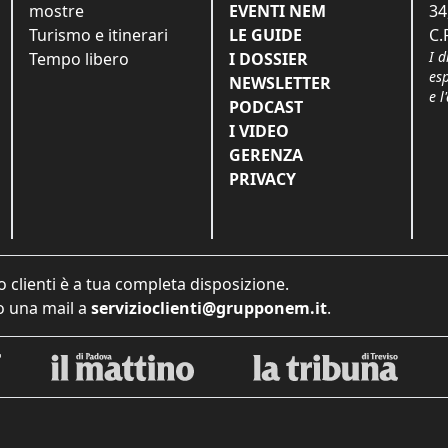
mostre
EVENTI NEM
34
Turismo e itinerari
LE GUIDE
C.
I d
Tempo libero
I DOSSIER
es
NEWSLETTER
e l
PODCAST
I VIDEO
GERENZA
PRIVACY
o clienti è a tua completa disposizione.
 una mail a
servizioclienti@grupponem.it
.