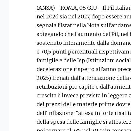
(ANSA) - ROMA, 05 GIU - Il Pil italian
nel 2026 sia nel 2027, dopo essere a
segnala l'Istat nella Nota sull'andam
spiegando che l'aumento del Pil, nel 
sostenuto interamente dalla domanda 
e +0,5 punti percentuali rispettivam
famiglie e delle Isp (Istituzioni socia
decelerazione rispetto all'anno prece
2025) frenati dall'attenuazione della
retribuzioni pro capite e dall'aumento
crescita è invece prevista in leggera 
dei prezzi delle materie prime dovre
dell'inflazione, "attesa in forte risali
della spesa delle famiglie si attester
poi tornare al 2% nel 2027 in conse