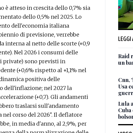
o è atteso in crescita dello 0,7% sia
umentato dello 0,5% nel 2025. Lo
ento dell'economia italiana
biennio di previsione, verrebbe
LEGGI
interna al netto delle scorte (+0,9
ente). Nel 2026 i consumi delle
Raid r
li private) sono previsti in
un bam
dente (+0,6% rispetto al +1,1% nel
 dinamica positiva delle
Cnn, '
Usa ce
 dell'inflazione; nel 2027 la
guerr
accelerazione (+0,7). Gli andamenti
Lula a
bbero traslarsi sull'andamento
Cuba 
ta nel corso del 2026". Il deflatore
bolson
ebbe, in media d'anno, al 2,9%, per
guenza della normalizzazione delle