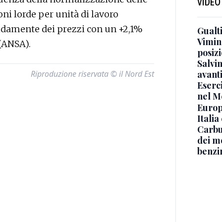
VIDEO
oni lorde per unità di lavoro
damente dei prezzi con un +2,1%
Gualti
Vimin
 (ANSA).
posizi
Salvi
avant
Riproduzione riservata © il Nord Est
Eserci
nel M
Europe
Italia
Carbu
dei me
benzi