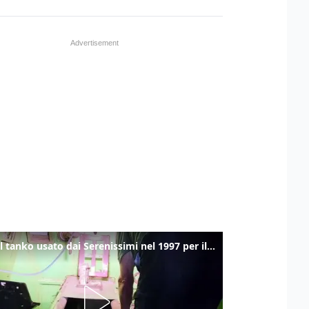
Ecco il tanko usato dai Serenissimi nel 1997 per il blitz a San Marco