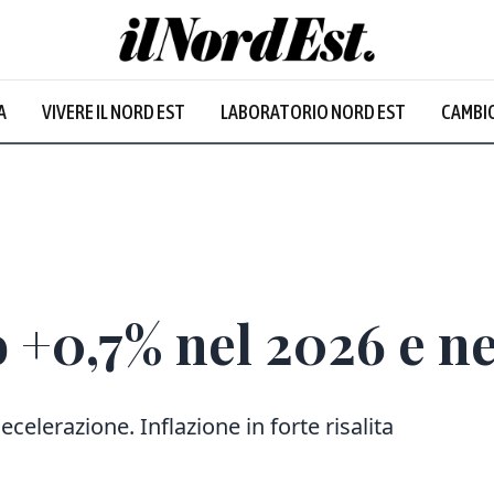
A
VIVERE IL NORD EST
LABORATORIO NORD EST
CAMBIO
Prevalentem
so +0,7% nel 2026 e n
celerazione. Inflazione in forte risalita