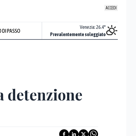
ACCEDI
Udine
:
26.3
°
Venezia
:
26.4
°
 DI PASSO
ente soleggiato
Prevalentemente soleggiato
a detenzione