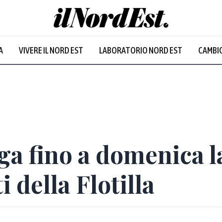
A
VIVERE IL NORD EST
LABORATORIO NORD EST
CAMBIO
Prevalentem
ga fino a domenica l
i della Flotilla