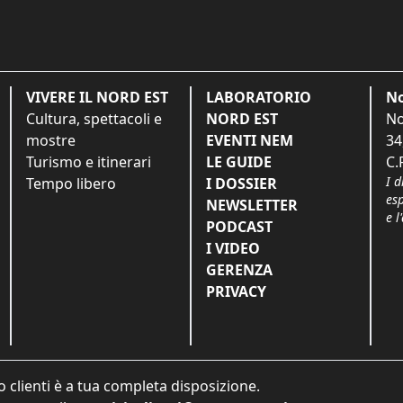
VIVERE IL NORD EST
LABORATORIO
No
Cultura, spettacoli e
NORD EST
No
mostre
EVENTI NEM
34
Turismo e itinerari
LE GUIDE
C.
I d
Tempo libero
I DOSSIER
es
NEWSLETTER
e l
PODCAST
I VIDEO
GERENZA
PRIVACY
o clienti è a tua completa disposizione.