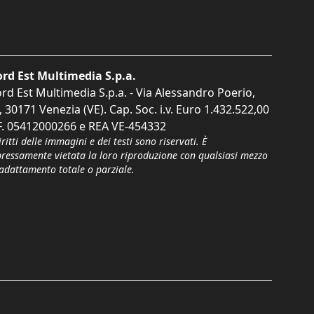
rd Est Multimedia S.p.a.
rd Est Multimedia S.p.a. - Via Alessandro Poerio,
, 30171 Venezia (VE). Cap. Soc. i.v. Euro 1.432.522,00
F. 05412000266 e REA VE-454332
iritti delle immagini e dei testi sono riservati. È
pressamente vietata la loro riproduzione con qualsiasi mezzo
'adattamento totale o parziale.