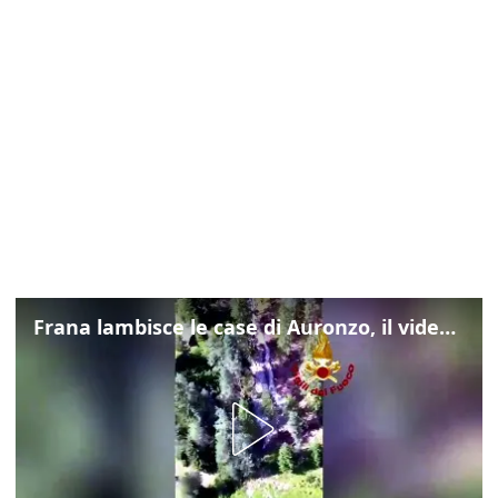
Frana lambisce le case di Auronzo, il video dall'elicottero dei vigili del fuoco