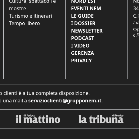
Cultura, spettacoli e
NORD EST
No
mostre
EVENTI NEM
34
Turismo e itinerari
LE GUIDE
C.
I d
Tempo libero
I DOSSIER
es
NEWSLETTER
e l
PODCAST
I VIDEO
GERENZA
PRIVACY
o clienti è a tua completa disposizione.
 una mail a
servizioclienti@grupponem.it
.