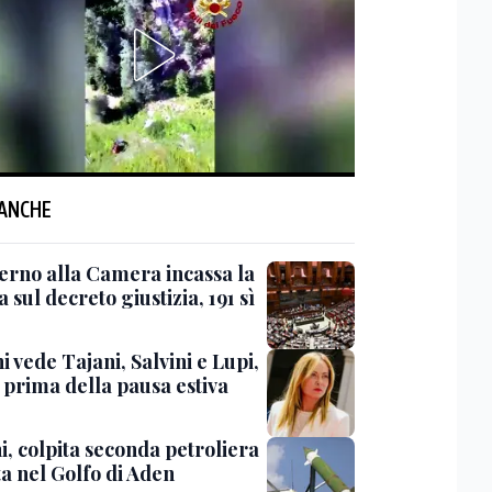
 ANCHE
verno alla Camera incassa la
a sul decreto giustizia, 191 sì
 vede Tajani, Salvini e Lupi,
 prima della pausa estiva
i, colpita seconda petroliera
ta nel Golfo di Aden