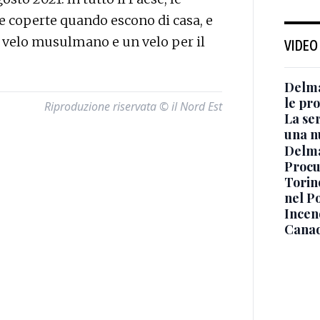
coperte quando escono di casa, e
 velo musulmano e un velo per il
VIDEO
Delma
le pro
Riproduzione riservata © il Nord Est
La ser
una n
Delma
Procur
Torino
nel P
Incend
Canad