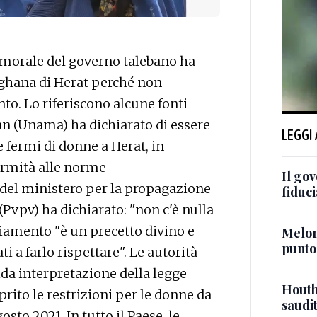
 morale del governo talebano ha
afghana di Herat perché non
nto. Lo riferiscono alcune fonti
an (Unama) ha dichiarato di essere
LEGGI
 fermi di donne a Herat, in
ormità alle norme
Il go
a del ministero per la propagazione
fiduci
 (Pvpv) ha dichiarato: "non c'è nulla
igliamento "è un precetto divino e
Meloni
punto
i a farlo rispettare". Le autorità
da interpretazione della legge
Houth
ito le restrizioni per le donne da
saudi
sto 2021. In tutto il Paese, le