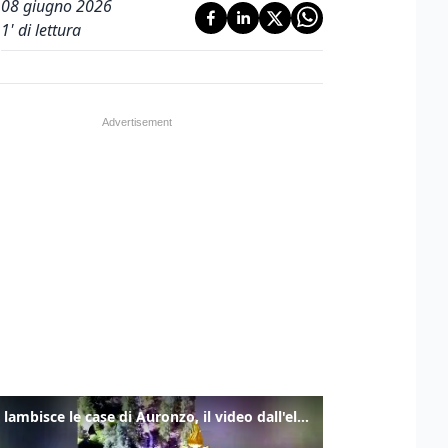
08 giugno 2026
1
' di lettura
Frana lambisce le case di Auronzo, il video dall'elicottero dei vigili del fuoco