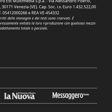
rd Est Multimedia S.p.a. - Via Alessandro Poerio,
, 30171 Venezia (VE). Cap. Soc. i.v. Euro 1.432.522,00
F. 05412000266 e REA VE-454332
iritti delle immagini e dei testi sono riservati. È
pressamente vietata la loro riproduzione con qualsiasi mezzo
'adattamento totale o parziale.