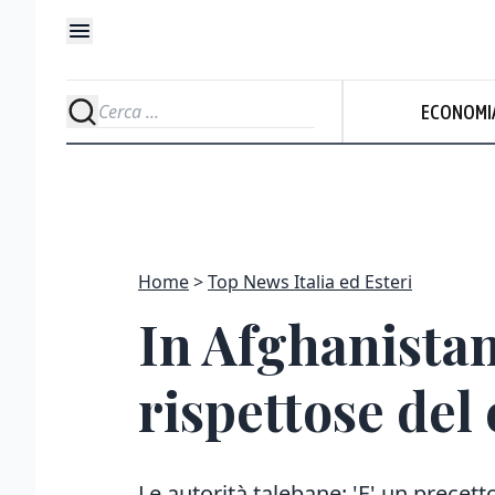
ECONOMI
Home
Top News Italia ed Esteri
In Afghanista
rispettose del
Le autorità talebane: 'E' un precett