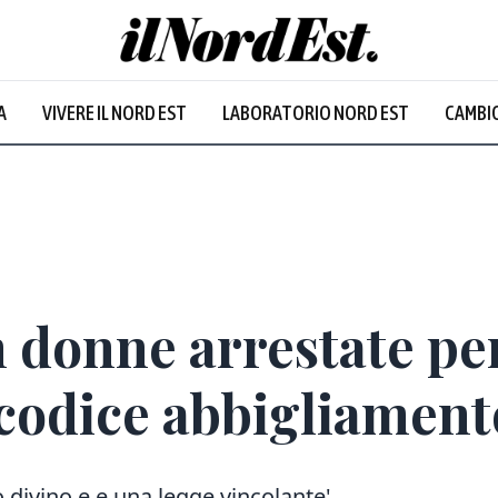
A
VIVERE IL NORD EST
LABORATORIO NORD EST
CAMBIO
n donne arrestate p
 codice abbigliamen
o divino e e una legge vincolante'