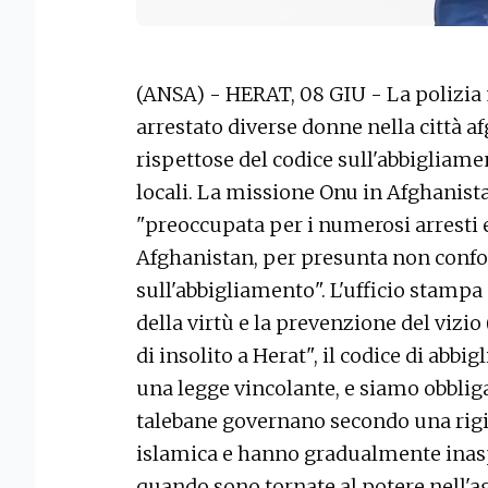
(ANSA) - HERAT, 08 GIU - La polizia
arrestato diverse donne nella città 
rispettose del codice sull'abbigliame
locali. La missione Onu in Afghanist
"preoccupata per i numerosi arresti e
Afghanistan, per presunta non conf
sull'abbigliamento". L'ufficio stamp
della virtù e la prevenzione del vizio
di insolito a Herat", il codice di abb
una legge vincolante, e siamo obbligat
talebane governano secondo una rigi
islamica e hanno gradualmente inaspr
quando sono tornate al potere nell'ago