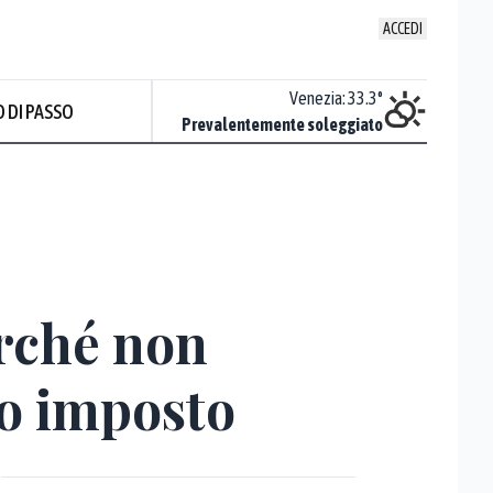
ACCEDI
Udine
:
33.8
°
Venezia
:
33.3
°
 DI PASSO
Nuvoloso
Prevalentemente soleggiato
Prev
erché non
to imposto