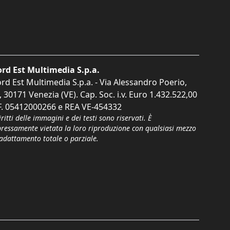
rd Est Multimedia S.p.a.
rd Est Multimedia S.p.a. - Via Alessandro Poerio,
, 30171 Venezia (VE). Cap. Soc. i.v. Euro 1.432.522,00
F. 05412000266 e REA VE-454332
iritti delle immagini e dei testi sono riservati. È
pressamente vietata la loro riproduzione con qualsiasi mezzo
'adattamento totale o parziale.