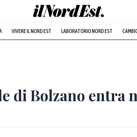
A
VIVERE IL NORD EST
LABORATORIO NORD EST
CAMBIO
le di Bolzano entra n