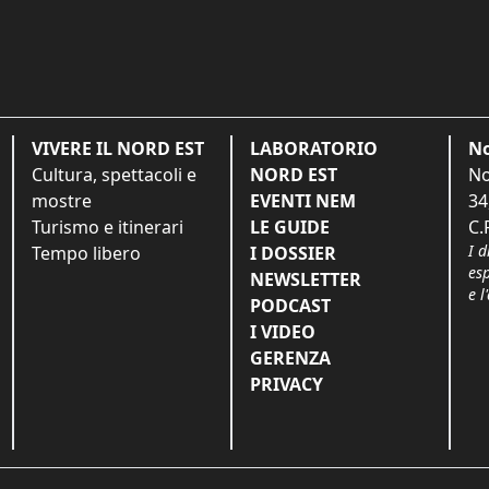
VIVERE IL NORD EST
LABORATORIO
No
Cultura, spettacoli e
NORD EST
No
mostre
EVENTI NEM
34
Turismo e itinerari
LE GUIDE
C.
I d
Tempo libero
I DOSSIER
es
NEWSLETTER
e l
PODCAST
I VIDEO
GERENZA
PRIVACY