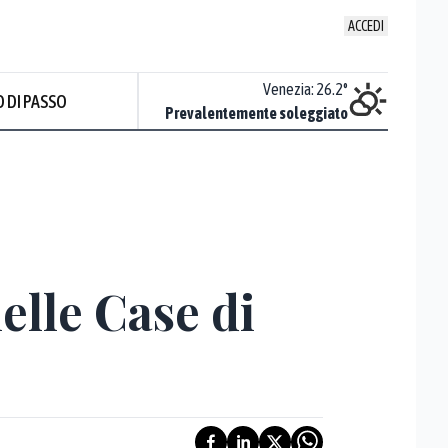
ACCEDI
Udine
:
26.4
°
Venezia
:
26.2
°
 DI PASSO
Sereno
Prevalentemente soleggiato
Prev
elle Case di