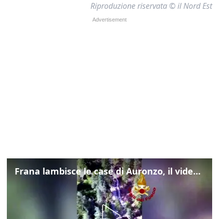
Riproduzione riservata © il Nord Est
Frana lambisce le case di Auronzo, il video dall'elicottero dei vigili del fuoco