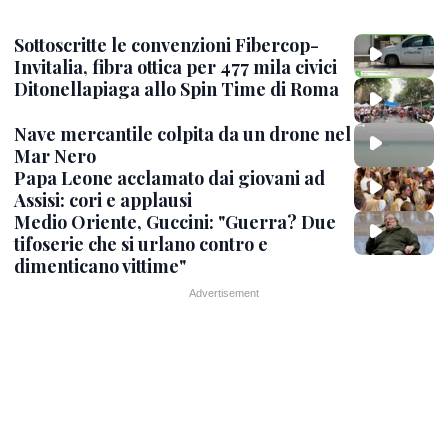
Sottoscritte le convenzioni Fibercop-
Invitalia, fibra ottica per 477 mila civici
Ditonellapiaga allo Spin Time di Roma
Nave mercantile colpita da un drone nel
Mar Nero
Papa Leone acclamato dai giovani ad
Assisi: cori e applausi
Medio Oriente, Guccini: "Guerra? Due
tifoserie che si urlano contro e
dimenticano vittime"