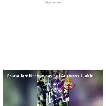
Frana lambisce le case di Auronzo, il video dall'elicottero dei vigili del fuoco