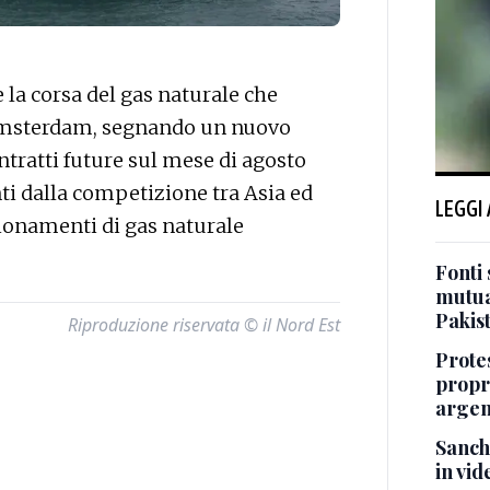
la corsa del gas naturale che
i Amsterdam, segnando un nuovo
ntratti future sul mese di agosto
ti dalla competizione tra Asia ed
LEGGI
ionamenti di gas naturale
Fonti 
mutua
Pakis
Riproduzione riservata © il Nord Est
Protes
propr
argen
Sanch
in vid