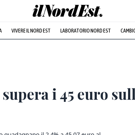
A
VIVERE IL NORD EST
LABORATORIO NORD EST
CAMBIO
Prevalentem
 supera i 45 euro sull
to guadagnano il 2,4% a 45,07 euro al