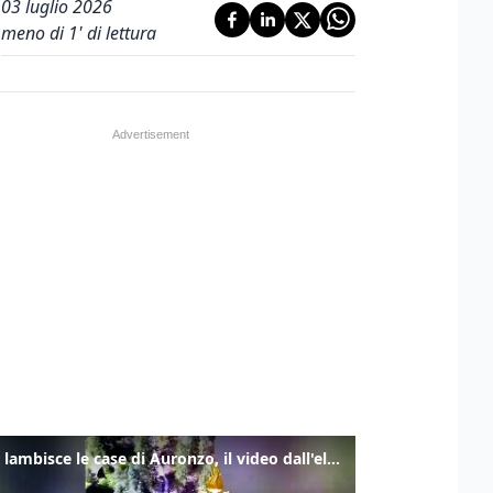
03 luglio 2026
meno di 1' di lettura
Frana lambisce le case di Auronzo, il video dall'elicottero dei vigili del fuoco