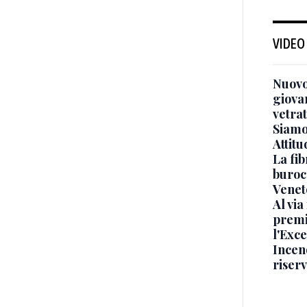
VIDEO
Nuovo
giova
vetra
Siamo 
Attitu
La fib
burocr
Venet
Al via
premi
l'Exc
Incend
riser