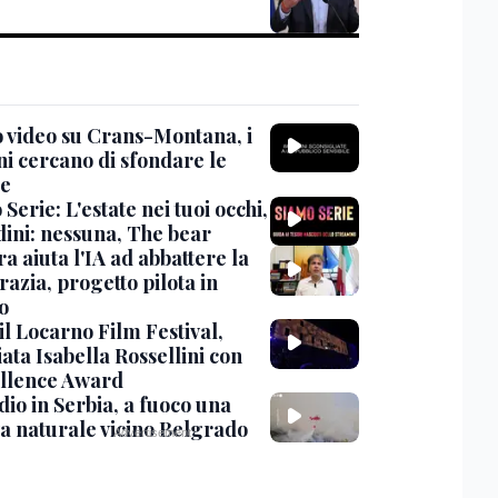
 video su Crans-Montana, i
ni cercano di sfondare le
te
Serie: L'estate nei tuoi occhi,
dini: nessuna, The bear
ra aiuta l'IA ad abbattere la
azia, progetto pilota in
o
 il Locarno Film Festival,
ata Isabella Rossellini con
ellence Award
io in Serbia, a fuoco una
va naturale vicino Belgrado