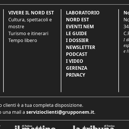
VIVERE IL NORD EST
LABORATORIO
No
Cultura, spettacoli e
NORD EST
No
mostre
EVENTI NEM
34
Turismo e itinerari
LE GUIDE
C.
I d
Tempo libero
I DOSSIER
es
NEWSLETTER
e l
PODCAST
I VIDEO
GERENZA
PRIVACY
o clienti è a tua completa disposizione.
 una mail a
servizioclienti@grupponem.it
.