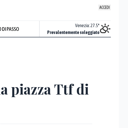
ACCEDI
Udine
:
28.2
°
Venezia
:
27.5
°
 DI PASSO
ente soleggiato
Prevalentemente soleggiato
a piazza Ttf di