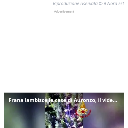
Riproduzione riservata © il Nord Est
Frana lambisce le case di Auronzo, il video dall'elicottero dei vigili del fuoco